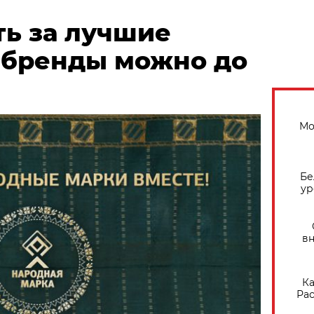
ть за лучшие
 бренды можно до
Мо
Бе
ур
вн
Ка
Рас