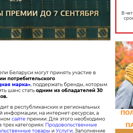
В че
сро
ели Беларуси могут принять участие в
ии потребительского
дная марка»
, поддержать бренды, которым
ить шанс стать
одним из обладателей 30
ов.
дит в республиканских и региональных
й информации, на интернет-ресурсах, а
ьном
сайте
премии. Для этого необходимо
в трех категориях:
Продовольственные
льственные товары
и
Услуги
. Заполнение