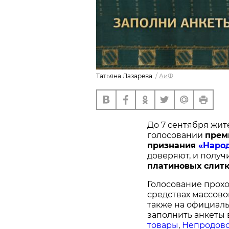
Татьяна Лазарева.
/
АиФ
До 7 сентября жит
голосовании
п
рем
признания
«Наро
доверяют, и получ
платиновых слитк
Голосование прохо
средствах массово
также на официал
заполнить анкеты 
товары
,
Непродово