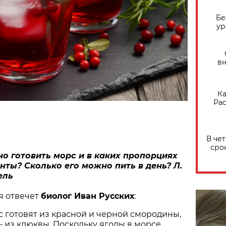
Бе
ур
вн
Ка
Рас
В че
сро
о готовить морс и в каких пропорциях
нты? Сколько его можно пить в день? Л.
ель
я отвечет
биолог Иван Русских
:
 готовят из красной и черной смородины,
из клюквы. Поскольку ягоды в морсе
–