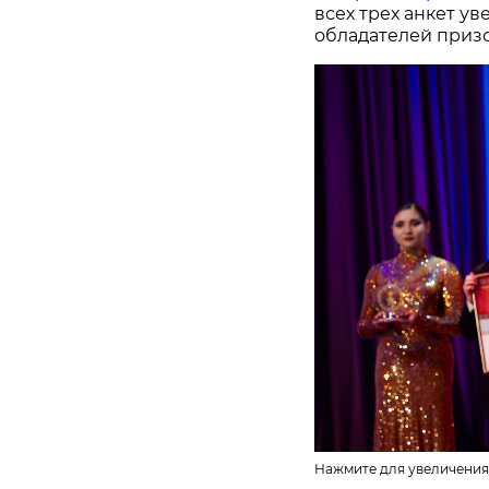
всех трех анкет у
обладателей призо
Нажмите для увеличения