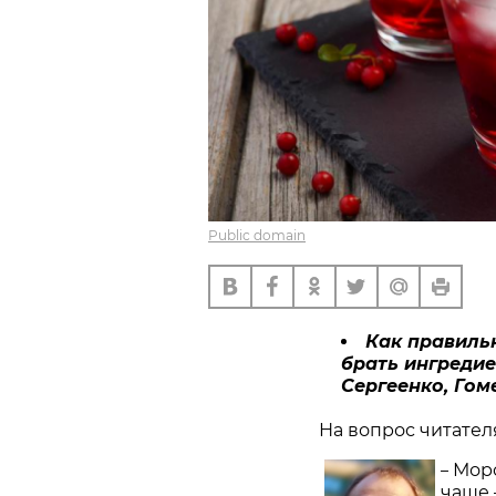
Public domain
Как правильн
брать ингредие
Сергеенко, Гом
На вопрос читател
Морс
–
чаще