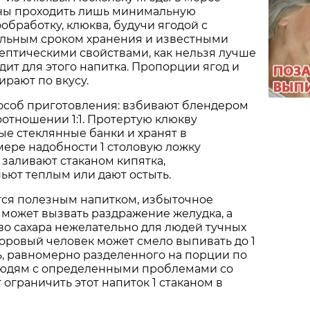
ны проходить лишь минимальную
обработку, клюква, будучи ягодой с
льным сроком хранения и известными
ептическими свойствами, как нельзя лучше
дит для этого напитка. Пропорции ягод и
ирают по вкусу.
особ приготовления: взбивают блендером
соотношении 1:1. Протертую клюкву
ые стеклянные банки и хранят в
мере надобности 1 столовую ложку
заливают стаканом кипятка,
ьют теплым или дают остыть.
тся полезным напитком, избыточное
 может вызвать раздражение желудка, а
о сахара нежелательно для людей тучных
доровый человек может смело выпивать до 1
ь, равномерно разделенного на порции по
 людям с определенными проблемами со
 ограничить этот напиток 1 стаканом в