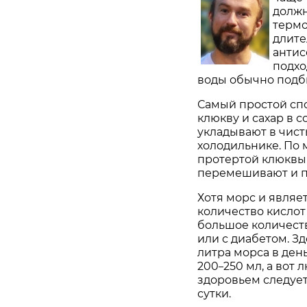
долж
термо
длите
антис
подхо
воды обычно подб
Самый простой сп
клюкву и сахар в 
укладывают в чист
холодильнике. По 
протертой клюквы 
перемешивают и п
Хотя морс и являе
количество кислот
большое количеств
или с диабетом. З
литра морса в ден
200
250 мл, а вот
–
здоровьем следует
сутки.