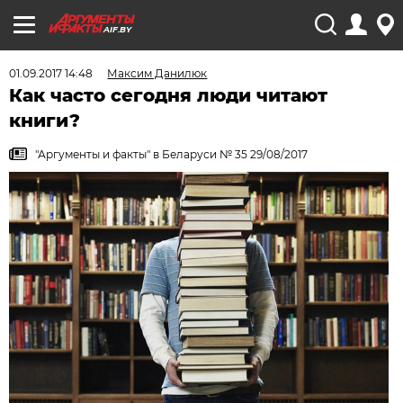
AIF.BY
01.09.2017 14:48
Максим Данилюк
Как часто сегодня люди читают
книги?
"Аргументы и факты" в Беларуси № 35 29/08/2017