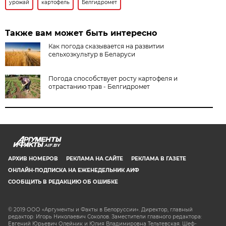
урожай
картофель
Белгидромет
Также вам может быть интересно
Как погода сказывается на развитии
сельхозкультур в Беларуси
Погода способствует росту картофеля и
отрастанию трав - Белгидромет
AIF.BY
АРХИВ НОМЕРОВ
РЕКЛАМА НА САЙТЕ
РЕКЛАМА В ГАЗЕТЕ
ОНЛАЙН-ПОДПИСКА НА ЕЖЕНЕДЕЛЬНИК АИФ
СООБЩИТЬ В РЕДАКЦИЮ ОБ ОШИБКЕ
© 2019 ООО «Аргументы и Факты в Белоруссии». Директор, главный
редактор: Игорь Николаевич Соколов. Заместители главного редактора:
Евгений Юрьевич Олейник и Юлия Владимировна Тельтевская. Шеф-