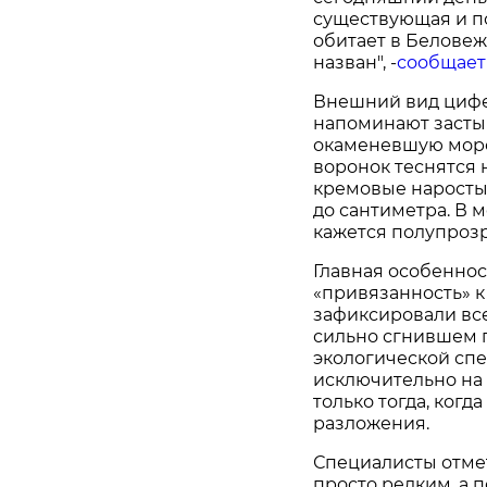
существующая и п
обитает в Беловеж
назван", -
сообщает
Внешний вид цифе
напоминают засты
окаменевшую морс
воронок теснятся 
кремовые наросты.
до сантиметра. В 
кажется полупроз
Главная особеннос
«привязанность» к
зафиксировали всег
сильно сгнившем п
экологической спе
исключительно на
только тогда, когд
разложения.
Специалисты отмет
просто редким, а 