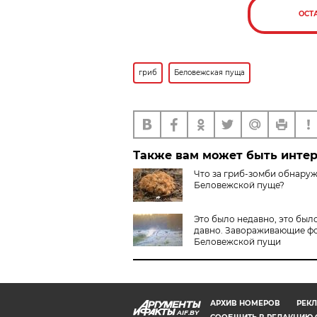
ОСТ
гриб
Беловежская пуща
Также вам может быть инте
Что за гриб-зомби обнару
Беловежской пуще?
Это было недавно, это был
давно. Завораживающие ф
Беловежской пущи
АРХИВ НОМЕРОВ
РЕКЛ
AIF.BY