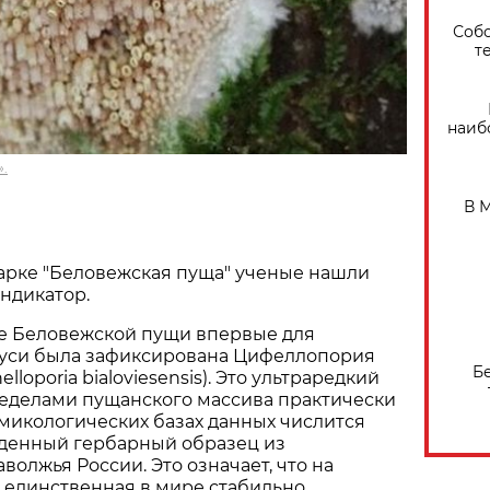
Собо
т
наиб
.
В 
арке "Беловежская пуща" ученые нашли
ндикатор.
не Беловежской пущи впервые для
уси была зафиксирована Цифеллопория
Б
lloporia bialoviesensis). Это ультраредкий
ределами пущанского массива практически
в микологических базах данных числится
денный гербарный образец из
волжья России. Это означает, что на
 единственная в мире стабильно