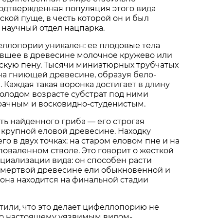
одтвержденная популяция этого вида
ской пуще, в честь которой он и был
научный отдел нацпарка.
ллопории уникален: ее плодовые тела
вшее в древесине молочное кружево или
кую пену. Тысячи миниатюрных трубчатых
на гниющей древесине, образуя бело-
 Каждая такая воронка достигает в длину
молодом возрасте субстрат под ними
рачным и восковидно-студенистым.
ть найденного гриба — его строгая
 крупной еловой древесине. Находку
о в двух точках: на старом еловом пне и на
оваленном стволе. Это говорит о жесткой
циализации вида: он способен расти
 мертвой древесине ели обыкновенной и
а она находится на финальной стадии
или, что это делает цифеллопорию не
по настоящему уязвимым видом-