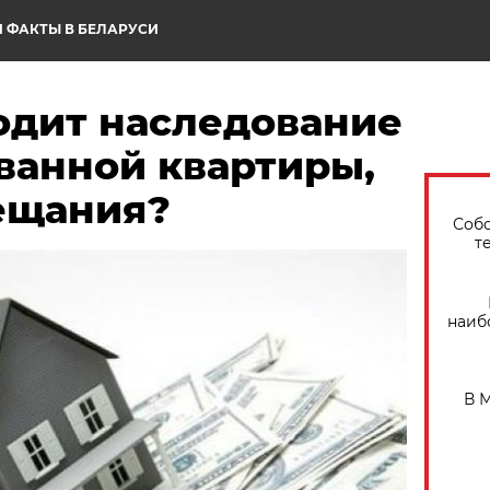
 ФАКТЫ В БЕЛАРУСИ
одит наследование
ванной квартиры,
вещания?
Собо
т
наиб
В 