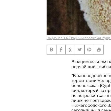
Национальный парк «Беловежская пуща»
В национальном п
редчайший гриб-и
"В заповедной зо
территории Белар
беловежская (Cyphe
вид, который за п
не встречается - 
лишь не подтверж
Нижегородского За
сегодняшний день