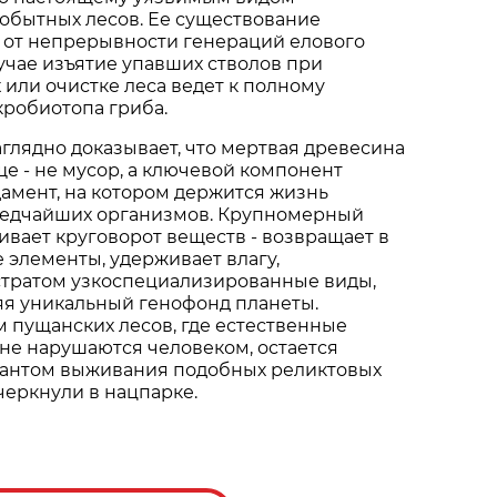
обытных лесов. Ее существование
 от непрерывности генераций елового
лучае изъятие упавших стволов при
 или очистке леса ведет к полному
робиотопа гриба.
аглядно доказывает, что мертвая древесина
е - не мусор, а ключевой компонент
дамент, на котором держится жизнь
редчайших организмов. Крупномерный
вает круговорот веществ - возвращает в
 элементы, удерживает влагу,
стратом узкоспециализированные виды,
яя уникальный генофонд планеты.
 пущанских лесов, где естественные
не нарушаются человеком, остается
антом выживания подобных реликтовых
дчеркнули в нацпарке.