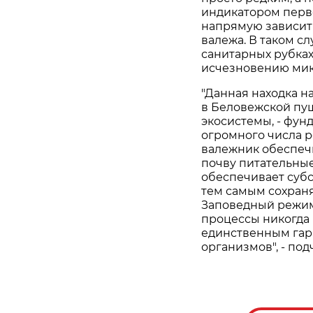
индикатором перв
напрямую зависит
валежа. В таком с
санитарных рубках
исчезновению мик
"Данная находка н
в Беловежской пущ
экосистемы, - фун
огромного числа 
валежник обеспечи
почву питательные
обеспечивает суб
тем самым сохран
Заповедный режим
процессы никогда 
единственным гар
организмов", - по