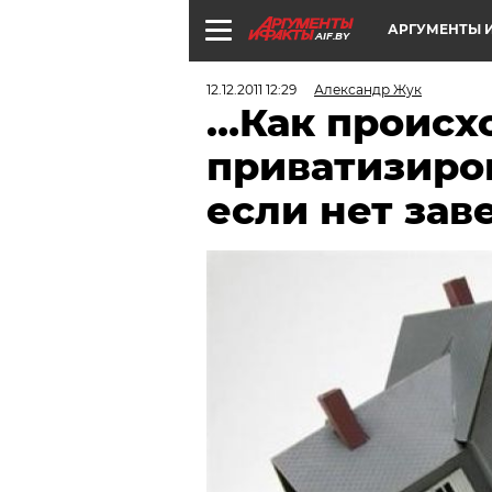
АРГУМЕНТЫ И
AIF.BY
12.12.2011 12:29
Александр Жук
…Как происх
приватизиро
если нет за