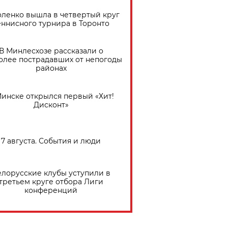
ленко вышла в четвертый круг
еннисного турнира в Торонто
В Минлесхозе рассказали о
олее пострадавших от непогоды
районах
Минске открылся первый «Хит!
Дисконт»
7 августа. События и люди
елорусские клубы уступили в
третьем круге отбора Лиги
конференций