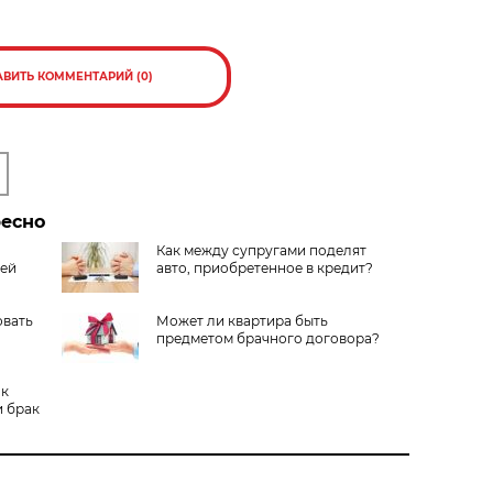
АВИТЬ КОММЕНТАРИЙ (0)
ресно
Как между супругами поделят
лей
авто, приобретенное в кредит?
овать
Может ли квартира быть
предметом брачного договора?
нк
и брак