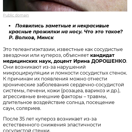
Public domain
Появились заметные и некрасивые
красные прожилки на носу. Что это такое?
Р. Волков, Минск
Это телеангиэктазии, известные как сосудистые
звездочки или купероз, объясняет
кандидат
медицинских наук, доцент Ирина ДОРОШЕНКО
.
Они возникают из-за нарушений
микроциркуляции и ломкости сосудистых стенок.
К причинам их появления можно отнести
хронические заболевания сердечно-сосудистой
системы, печени, кожи (розацеа, варикоз и др.),
агрессивные внешние факторы – травмы,
длительное воздействие солнца, посещение
саун, соляриев.
После 35 лет купероз возникает из-за
естественного снижения эластичности
сосудистой стенки.