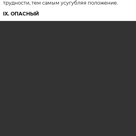
трудности, тем самым усугубляя положение.
IX. ОПАСНЫЙ
Следует быть особенно осторожными, так как
резко возрастает вероятность несчастных
случаев и крупных конфликтов, имеющих
серьезные последствия.
ОСТАВИТЬ КОММЕНТАРИЙ (0)
гороскоп
гороскоп на сегодня
астропрогноз
гороскоп на каждый день
AIF.BY