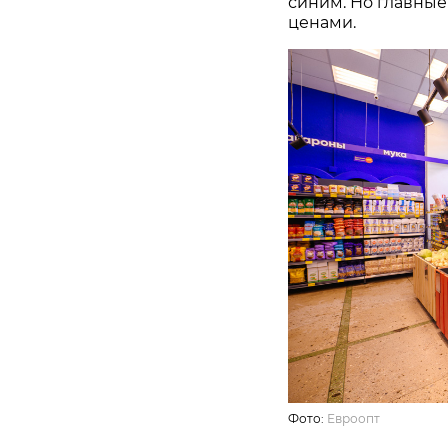
синим. Но главные
ценами.
Фото:
Евроопт