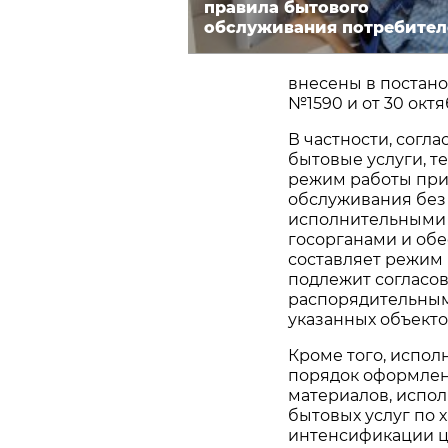
правила бытового
обслуживания потребител
внесены в постано
№1590 и от 30 октя
В частности, согл
бытовые услуги, т
режим работы при
обслуживания без
исполнительными 
госорганами и об
составляет режим р
подлежит согласо
распорядительным
указанных объекто
Кроме того, испо
порядок оформлени
материалов, испол
бытовых услуг по х
интенсификации цв