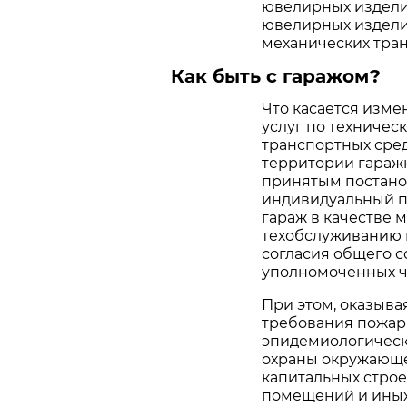
ювелирных издели
ювелирных издели
механических тран
Как быть с гаражом?
Что касается изме
услуг по техниче
транспортных сред
территории гаражн
принятым постано
индивидуальный п
гараж в качестве 
техобслуживанию 
согласия общего с
уполномоченных ч
При этом, оказыва
требования пожар
эпидемиологическ
охраны окружающе
капитальных строе
помещений и иных