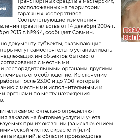
транспортных средств в мастерских,
расположенных на территории
ей
гаражных кооперативов.
Соответствующие изменения
вления правительства от 14 декабря 2004 г.
бря 2013 г. №944, сообщает Совмин.
асно документу субъекты, оказывающие
еперь могут самостоятельно устанавливать
надлежащих им объектов бытового
 согласования с местными
и распорядительными органами, другими
еспечивать его соблюдение. Исключение
аботы после 23.00 и до 7.00, который
ванию с местными исполнительными и
и органами по месту нахождения
в.
лнители самостоятельно определяют
я заказов на бытовые услуги и учета
ьзуемых при их оказании (за исключением
имической чистке, окраске и (или)
ета изделий, в области производства