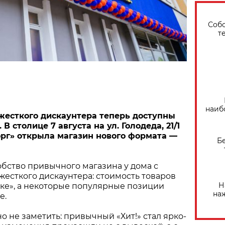
Собо
т
наиб
жесткого дискаунтера теперь доступны
В столице 7 августа на ул. Голодеда, 21/1
рг» открыла магазин нового формата —
Б
бство привычного магазина у дома с
есткого дискаунтера: стоимость товаров
Н
ыке», а некоторые популярные позиции
на
е.
о не заметить: привычный «Хит!» стал ярко-