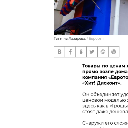
Татьяна Лазарева.
/
Евроопт
Товары по ценам 
прямо возле дома. 
компания «Еврото
«Хит! Дисконт».
Он объединяет удо
ценовой моделью ж
здесь как в «Грош
стоят даже дешевл
Снаружи его сложн