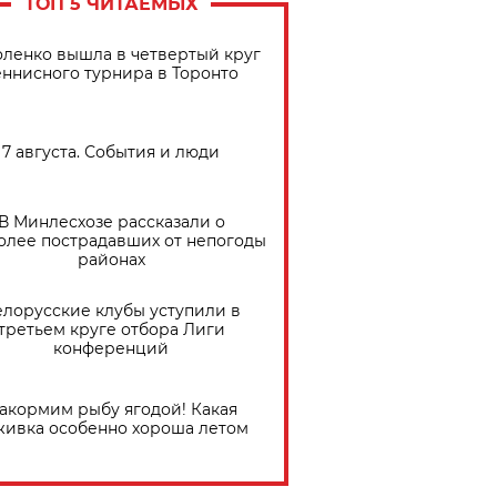
ТОП 5 ЧИТАЕМЫХ
ленко вышла в четвертый круг
еннисного турнира в Торонто
7 августа. События и люди
В Минлесхозе рассказали о
олее пострадавших от непогоды
районах
елорусские клубы уступили в
третьем круге отбора Лиги
конференций
акормим рыбу ягодой! Какая
живка особенно хороша летом