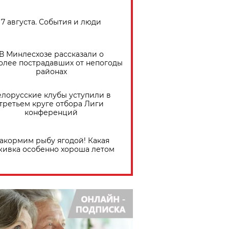
7 августа. События и люди
В Минлесхозе рассказали о
олее пострадавших от непогоды
районах
елорусские клубы уступили в
третьем круге отбора Лиги
конференций
акормим рыбу ягодой! Какая
живка особенно хороша летом