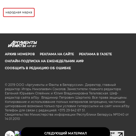
народная марка
AIF.BY
АРХИВ НОМЕРОВ
РЕКЛАМА НА САЙТЕ
РЕКЛАМА В ГАЗЕТЕ
ОНЛАЙН-ПОДПИСКА НА ЕЖЕНЕДЕЛЬНИК АИФ
СООБЩИТЬ В РЕДАКЦИЮ ОБ ОШИБКЕ
© 2019 ООО «Аргументы и Факты в Белоруссии». Директор, главный
редактор: Игорь Николаевич Соколов. Заместители главного редактора:
Евгений Юрьевич Олейник и Юлия Владимировна Тельтевская. Шеф-
редактор сайта aif.by: Владимир Петрович Шарпило. Все права защищены.
Копирование и использование полных материалов запрещено, частичное
цитирование возможно только при условии гиперссылки на сайт www.aif.by.
Телефон для связи с редакцией: +375 29 642 67 51.
Свидетельство Министерства информации Республики Беларусь №1040 от
14.01.2010
СЛЕДУЮЩИЙ МАТЕРИАЛ
16+