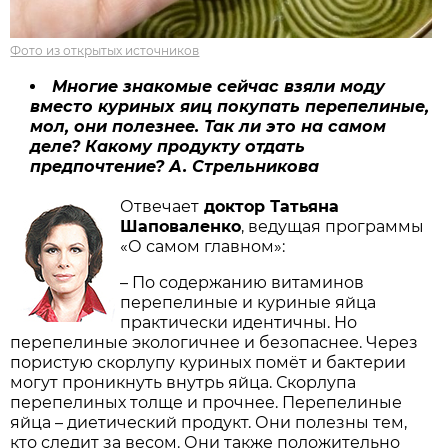
Фото из открытых источников
Многие знакомые сейчас взяли моду
вместо куриных яиц покупать перепелиные,
мол, они полезнее. Так ли это на самом
деле? Какому продукту отдать
предпочтение? А. Стрельникова
Отвечает
доктор Татьяна
Шаповаленко
, ведущая программы
«О самом главном»:
– По содержанию витаминов
перепелиные и куриные яйца
практически идентичны. Но
перепелиные экологичнее и безопаснее. Через
пористую скорлупу куриных помёт и бактерии
могут проникнуть внутрь яйца. Скорлупа
перепелиных толще и прочнее. Перепелиные
яйца – диетический продукт. Они полезны тем,
кто следит за весом. Они также положительно