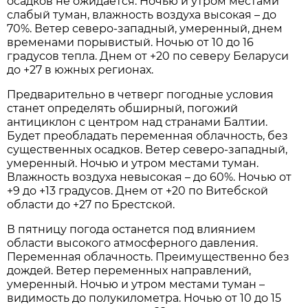
осадков не ожидается. Ночью и утром местами
слабый туман, влажность воздуха высокая – до
70%. Ветер северо-западный, умеренный, днем
временами порывистый. Ночью от 10 до 16
градусов тепла. Днем от +20 по северу Беларуси
до +27 в южных регионах.
Предварительно в четверг погодные условия
станет определять обширный, погожий
антициклон с центром над странами Балтии.
Будет преобладать переменная облачность, без
существенных осадков. Ветер северо-западный,
умеренный. Ночью и утром местами туман.
Влажность воздуха невысокая – до 60%. Ночью от
+9 до +13 градусов. Днем от +20 по Витебской
области до +27 по Брестской.
В пятницу погода останется под влиянием
области высокого атмосферного давления.
Переменная облачность. Преимущественно без
дождей. Ветер переменных направлений,
умеренный. Ночью и утром местами туман –
видимость до полукилометра. Ночью от 10 до 15