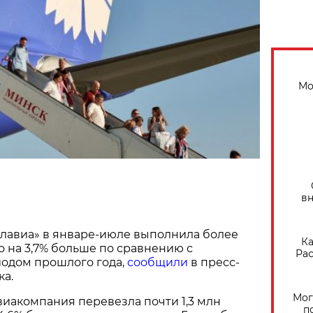
Мо
вн
лавиа» в январе-июле выполнила более
Ка
Это на 3,7% больше по сравнению с
Рас
одом прошлого года,
сообщили
в пресс-
ка.
Мог
виакомпания перевезла почти 1,3 млн
п