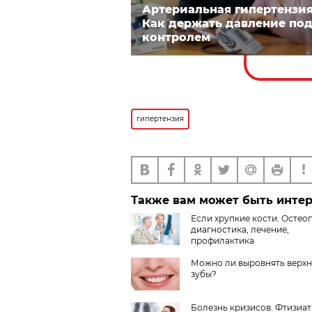
Артериальная гипертензия
Как держать давление по
контролем
гипертензия
Также вам может быть инте
Если хрупкие кости. Остео
диагностика, лечение,
профилактика
Можно ли выровнять верх
зубы?
Болезнь кризисов. Фтизиатр