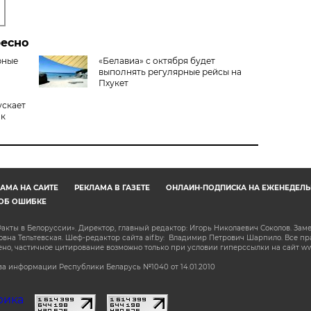
ресно
рные
«Белавиа» с октября будет
выполнять регулярные рейсы на
Пхукет
ускает
ок
АМА НА САЙТЕ
РЕКЛАМА В ГАЗЕТЕ
ОНЛАЙН-ПОДПИСКА НА ЕЖЕНЕДЕЛЬ
ОБ ОШИБКЕ
акты в Белоруссии». Директор, главный редактор: Игорь Николаевич Соколов. Зам
на Тельтевская. Шеф-редактор сайта aif.by: Владимир Петрович Шарпило. Все п
о, частичное цитирование возможно только при условии гиперссылки на сайт www.
а информации Республики Беларусь №1040 от 14.01.2010