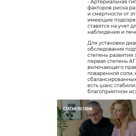
- Артериальная ги
факторов риска р
и смертности от э
имеющие подозрени
ставятся на учет 
наблюдения и леч
Для установки диа
обследования под
степень развития 
первая степень АГ
включающего прав
поваренной соли,
сбалансированных 
есть шанс стабили
благоприятном исхо
СТАТЬЯ ПО ТЕМЕ