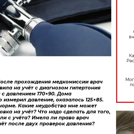
вн
Ка
Рас
Мог
 После прохождения медкомиссии врач
п
вила на учёт с диагнозом гипертония
 с давлением 170×90. Дома
 измерил давление, оказалось 125×85.
норме. Какие неудобства мне может
овка на учёт? Что надо сделать для того,
ли с учёта? Имела ли право врач
чёт после двух проверок давления?