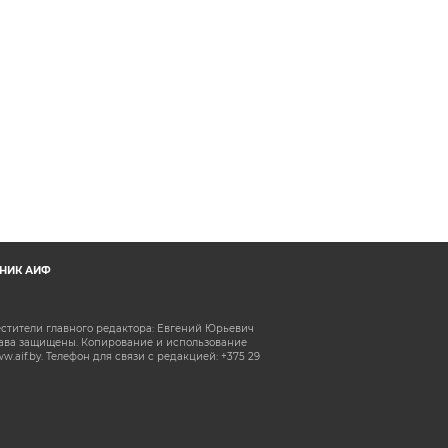
НИК АИФ
естители главного редактора: Евгений Юрьевич
рава защищены. Копирование и использование
aif.by. Телефон для связи с редакцией: +375 29