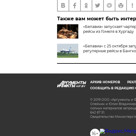
Также вам может быть инте
«Белавиа» запускает чарте
рейсы из Гомеля в Хургаду
«Белавиа» с 25 октября зап
регулярные рейсы в Бангк
АРХИВ НОМЕРОВ
РЕКЛ
AIF.BY
СООБЩИТЬ В РЕДАКЦИЮ 
© 2019 ООО «Аргументы и Ф
Олейник и Юлия Владимиров
полных материалов запрещен
642 67 51.
Свидетельство Министерств
16+