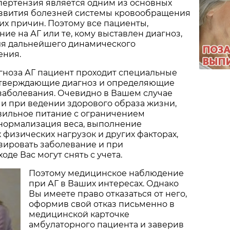
пертензия является одним из основных
азвития болезней системы кровообращения
тих причин. Поэтому все пациенты,
е на АГ или те, кому выставлен диагноз,
для дальнейшего динамического
ения.
гноза АГ пациент проходит специальные
тверждающие диагноз и определяющие
заболевания. Очевидно в Вашем случае
 и при ведении здорового образа жизни,
ильное питание с ограничением
 нормализация веса, выполнение
физических нагрузок и других факторах,
зировать заболевание и при
де Вас могут снять с учета.
Поэтому медицинское наблюдение
при АГ в Ваших интересах. Однако
Вы имеете право отказаться от него,
оформив свой отказ письменно в
медицинской карточке
амбулаторного пациента и заверив