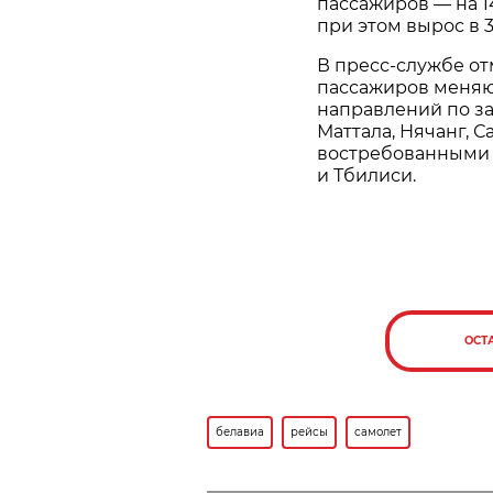
пассажиров — на 1
при этом вырос в 3,
В пресс-службе о
пассажиров меняют
направлений по за
Маттала, Нячанг, С
востребованными б
и Тбилиси.
ОСТ
белавиа
рейсы
самолет