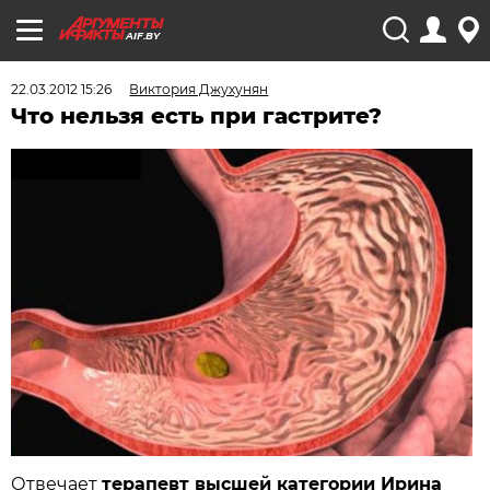
AIF.BY
22.03.2012 15:26
Виктория Джухунян
Что нельзя есть при гастрите?
Отвечает
терапевт высшей категории Ирина