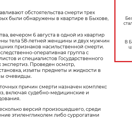
авливают обстоятельства смерти трех
Бе
орых были обнаружены в квартире в Быхове,
ста
ва, вечером 6 августа в одной из квартир
ены тела 58-летней женщины и двух мужчин
В 
нешних признаков насильственной смерти.
ц
 следственно-оперативная группа с
листов и специалистов Государственного
 экспертиз. Проведен осмотр,
тановка, изъяты предметы и жидкости в
ны очевидцы.
 точных причин смерти назначен комплекс
из, включая судебно-медицинские и
дования.
есколько версий произошедшего, среди
ение этиленгликолем либо суррогатами