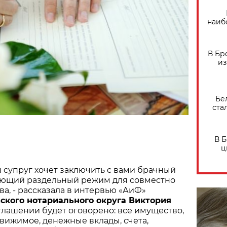
наиб
В Бр
из
Бе
ста
В 
ц
аш супруг хочет заключить с вами брачный
яющий раздельный режим для совместно
а, - рассказала в интервью «АиФ»
ского нотариального округа Виктория
соглашении будет оговорено: все имущество,
вижимое, денежные вклады, счета,