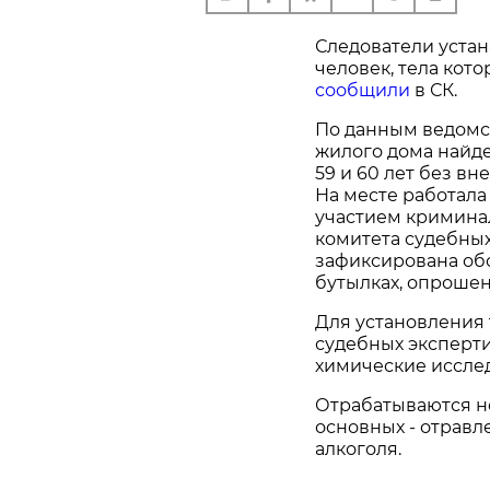
Следователи устан
человек, тела кот
сообщили
в СК.
По данным ведомст
жилого дома найд
59 и 60 лет без в
На месте работала
участием кримина
комитета судебных
зафиксирована обс
бутылках, опроше
Для установления
судебных эксперт
химические иссле
Отрабатываются н
основных - отравл
алкоголя.