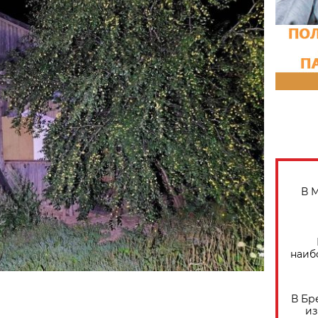
В 
наиб
В Бр
из