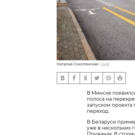
Наталья Соколянская
/
АиФ
В Минске появилс
полоса на перекре
запуском проекта
переход.
В Беларуси приме
уже в нескольких г
Пружанах. В столи