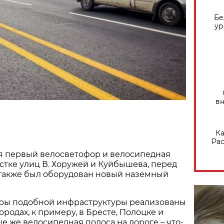
Бе
ур
вн
Ка
Рас
я первый велосветофор и велосипедная
стке улиц В. Хоружей и Куйбышева, перед
 также был оборудован новый наземный
ры подобной инфраструктуры реализованы
ородах, к примеру, в Бресте, Полоцке и
це же велосипедная полоса на дороге – что-