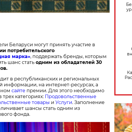
Бе
ур
ели Беларуси могут принять участие в
ии потребительского
вн
дная марка»
, поддержать бренды, которым
ить шанс стать
одним из обладателей 30
ов.
Ка
Рас
дит в республиканских и региональных
й информации, на интернет-ресурсах, а
ьном
сайте
премии. Для этого необходимо
в трех категориях:
Продовольственные
льственные товары
и
Услуги
. Заполнение
величивает шансы стать одним из
вого фонда.