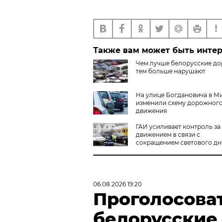
Также вам может быть инте
Чем лучше белорусские до
тем больше нарушают
На улице Богдановича в М
изменили схему дорожног
движения
ГАИ усиливает контроль за
движением в связи с
сокращением светового дн
06.08.2026 19:20
Проголосова
белорусские