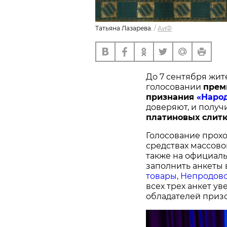
Татьяна Лазарева.
/
АиФ
До 7 сентября жит
голосовании
п
рем
признания
«Наро
доверяют, и получ
платиновых слитк
Голосование прохо
средствах массово
также на официал
заполнить анкеты 
товары
,
Непродово
всех трех анкет у
обладателей призо