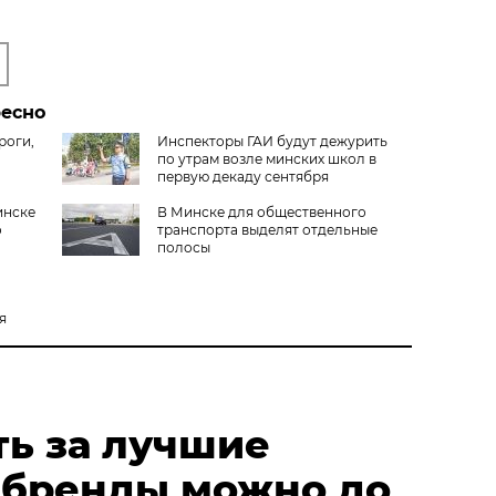
ресно
роги,
Инспекторы ГАИ будут дежурить
по утрам возле минских школ в
первую декаду сентября
инске
В Минске для общественного
о
транспорта выделят отдельные
полосы
я
ть за лучшие
 бренды можно до