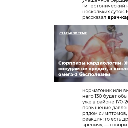
учащенное сердце
Гипертонический к
нескольких суток.
рассказал
врач-ка
СТАТЬЯ ПО ТЕМЕ
Сюрпризы кардиологии. 
сосудам не вредит, а кисл
омега-3 бесполезны
норматоник или вы
него 130 будет об
уже в районе 170-2
повышение давлен
рядом симптомов, 
реакция: то есть д
зрения», — говорит