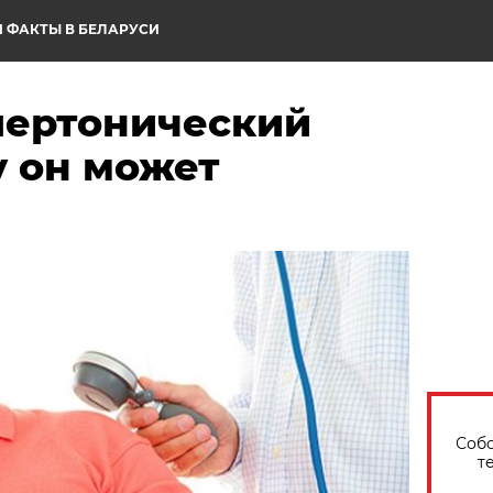
 ФАКТЫ В БЕЛАРУСИ
ипертонический
у он может
Собо
т