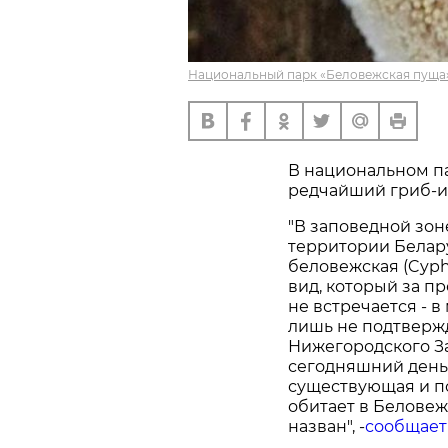
Национальный парк «Беловежская пуща»
В национальном п
редчайший гриб-и
"В заповедной зо
территории Белар
беловежская (Cyphe
вид, который за п
не встречается - 
лишь не подтверж
Нижегородского За
сегодняшний день
существующая и п
обитает в Беловеж
назван", -
сообщает