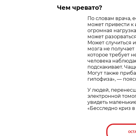
Чем чревато?
По словам врача, е
может привести к и
огромная нагрузка 
может разорваться
Может случиться и
мозга не получает
которое требует н
человека наблюдае
подскакивает. Чащ
Могут также приба
гипофиза», — пояс
У людей, перенесш
электронной томо
увидеть маленькие
«Бесследно криз в
ОСТ