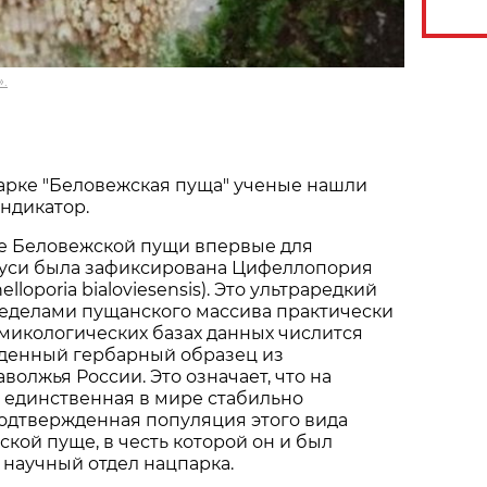
.
арке "Беловежская пуща" ученые нашли
ндикатор.
не Беловежской пущи впервые для
уси была зафиксирована Цифеллопория
lloporia bialoviesensis). Это ультраредкий
ределами пущанского массива практически
в микологических базах данных числится
денный гербарный образец из
волжья России. Это означает, что на
 единственная в мире стабильно
одтвержденная популяция этого вида
ской пуще, в честь которой он и был
научный отдел нацпарка.