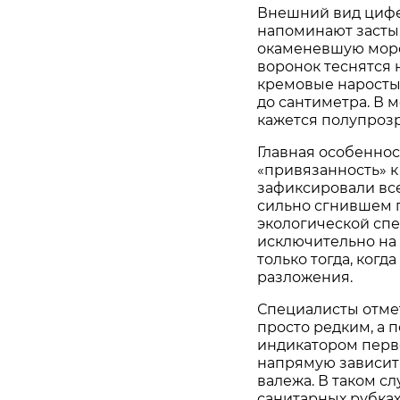
Внешний вид цифе
напоминают засты
окаменевшую морс
воронок теснятся 
кремовые наросты.
до сантиметра. В 
кажется полупроз
Главная особеннос
«привязанность» к
зафиксировали всег
сильно сгнившем п
экологической спе
исключительно на
только тогда, когд
разложения.
Специалисты отмет
просто редким, а 
индикатором перв
напрямую зависит
валежа. В таком с
санитарных рубках