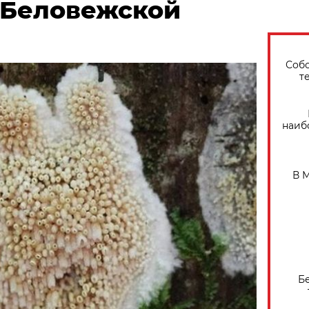
 Беловежской
Собо
т
наиб
В 
Б