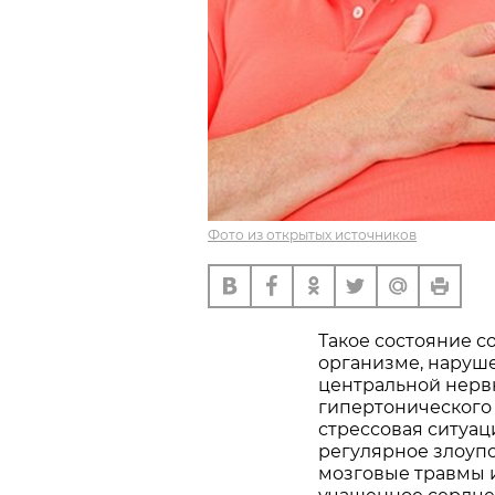
Фото из открытых источников
Такое состояние 
организме, наруше
центральной нерв
гипертонического 
стрессовая ситуац
регулярное злоупо
мозговые травмы и