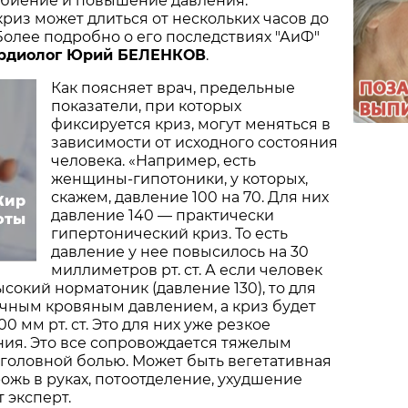
биение и повышение давления.
риз может длиться от нескольких часов до
 Более подробно о его последствиях "АиФ"
рдиолог Юрий БЕЛЕНКОВ
.
Как поясняет врач, предельные
показатели, при которых
фиксируется криз, могут меняться в
зависимости от исходного состояния
человека. «Например, есть
женщины-гипотоники, у которых,
скажем, давление 100 на 70. Для них
Жир
давление 140 — практически
оты
гипертонический криз. То есть
давление у нее повысилось на 30
миллиметров рт. ст. А если человек
сокий норматоник (давление 130), то для
ычным кровяным давлением, а криз будет
00 мм рт. ст. Это для них уже резкое
ия. Это все сопровождается тяжелым
головной болью. Может быть вегетативная
рожь в руках, потоотделение, ухудшение
 эксперт.