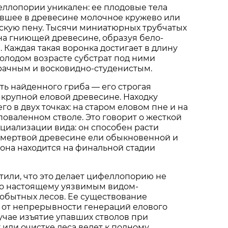
ллопории уникален: ее плодовые тела
вшее в древесине молочное кружево или
кую пену. Тысячи миниатюрных трубчатых
на гниющей древесине, образуя бело-
 Каждая такая воронка достигает в длину
молодом возрасте субстрат под ними
рачным и восковидно-студенистым.
ть найденного гриба — его строгая
 крупной еловой древесине. Находку
о в двух точках: на старом еловом пне и на
оваленном стволе. Это говорит о жесткой
циализации вида: он способен расти
 мертвой древесине ели обыкновенной и
а она находится на финальной стадии
или, что это делает цифеллопорию не
по настоящему уязвимым видом-
обытных лесов. Ее существование
 от непрерывности генераций елового
лучае изъятие упавших стволов при
 или очистке леса ведет к полному