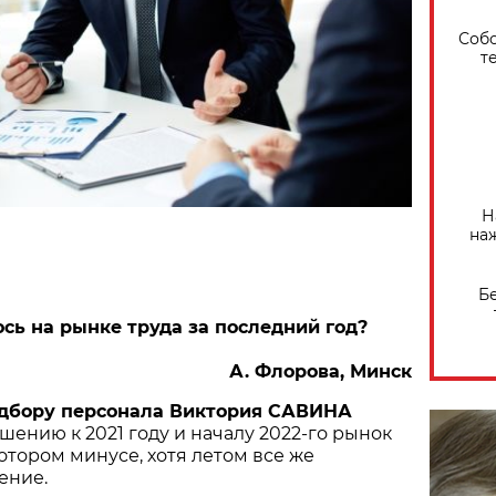
Собо
т
Н
на
Б
сь на рынке труда за последний год?
А. Флорова, Минск
одбору персонала Виктория САВИНА
шению к 2021 году и началу 2022-го рынок
отором минусе, хотя летом все же
ение.