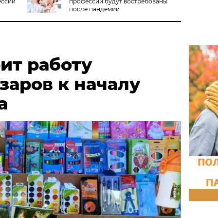
ессий
профессии будут востребованы
после пандемии
ит работу
заров к началу
а