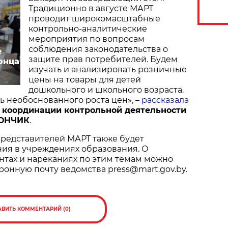
Традиционно в августе МАРТ
проводит широкомасштабные
контрольно-аналитические
мероприятия по вопросам
соблюдения законодательства о
е
защите прав потребителей. Будем
онца
изучать и анализировать розничные
цены на товары для детей
дошкольного и школьного возраста.
ь необоснованного роста цен», –
рассказала
 координации контрольной деятельности
РОНЧИК
.
представителей МАРТ также будет
ния в учреждениях образования. О
тах и нареканиях по этим темам можно
ронную почту ведомства press@mart.gov.by.
АВИТЬ КОММЕНТАРИЙ (0)