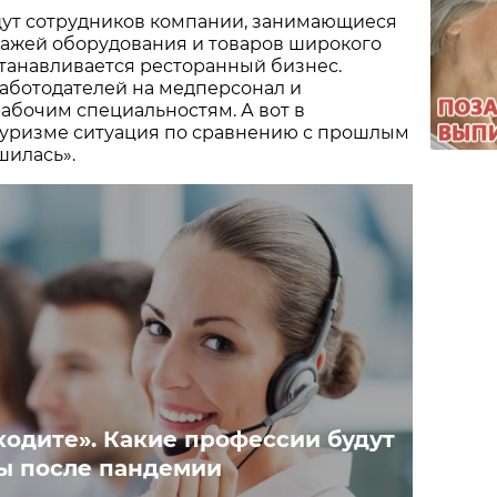
щут сотрудников компании, занимающиеся
дажей оборудования и товаров широкого
танавливается ресторанный бизнес.
аботодателей на медперсонал и
абочим специальностям. А вот в
 туризме ситуация по сравнению с прошлым
шилась».
ходите». Какие профессии будут
ы после пандемии