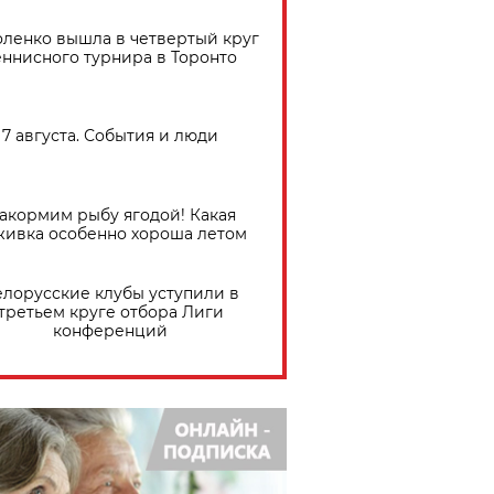
ленко вышла в четвертый круг
еннисного турнира в Торонто
7 августа. События и люди
акормим рыбу ягодой! Какая
живка особенно хороша летом
елорусские клубы уступили в
третьем круге отбора Лиги
конференций