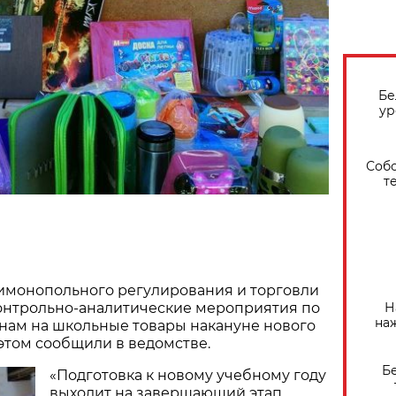
Бе
ур
Собо
т
имонопольного регулирования и торговли
Н
контрольно-аналитические мероприятия по
на
нам на школьные товары накануне нового
 этом сообщили в ведомстве.
Б
«Подготовка к новому учебному году
выходит на завершающий этап.