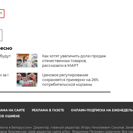
Т
ресно
 будут
Как хотят увеличить долю продаж
отечественных товаров,
рассказали в МАРТ
 за I
Ценовое регулирование
–
сохраняется примерно на 26%
потребительской корзины
АМА НА САЙТЕ
РЕКЛАМА В ГАЗЕТЕ
ОНЛАЙН-ПОДПИСКА НА ЕЖЕНЕДЕЛЬ
ОБ ОШИБКЕ
акты в Белоруссии». Директор, главный редактор: Игорь Николаевич Соколов. Зам
на Тельтевская. Шеф-редактор сайта aif.by: Владимир Петрович Шарпило. Все п