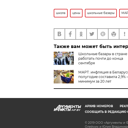
школа
цены
школьные базары
МАР
Также вам может быть инте
Школьные базары в стране
работать почти до конца
сентября
МАРТ: инфляция в Беларуси
полугодие составила 2,9% 
минимум за 20 лет
АРХИВ НОМЕРОВ
РЕКЛ
AIF.BY
СООБЩИТЬ В РЕДАКЦИЮ 
© 2019 ООО «Аргументы и Ф
Олейник и Юлия Владимиров