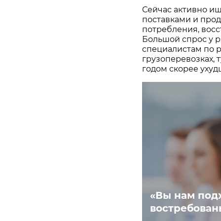
Сейчас активно и
поставками и про
потребления, восс
Большой спрос у р
специалистам по р
грузоперевозках,
годом скорее ухуд
«Вы нам под
востребован