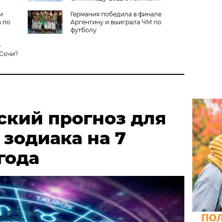
и
Германия победила в финале
а по
Аргентину и выиграла ЧМ по
футболу
е
 Сочи?
ский прогноз для
 зодиака на 7
года