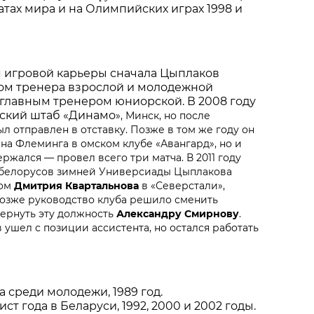
тах мира и на Олимпийских играх 1998 и
 игровой карьеры сначала Цыплаков
том тренера взрослой и молодежной
 главным тренером юниорской. В 2008 году
рский штаб «Динамо
»,
Минск
, но после
л отправлен в отставку. Позже в том же году он
йна Флеминга в омском клубе «Авангард», но и
ержался — провел всего три матча. В 2011 году
 белорусов зимней Универсиады Цыплакова
том
Дмитрия Квартальнова
в «Северстали»,
озже руководство клуба решило сменить
вернуть эту должность
Александру Смирнову
.
 ушел с позиции ассистента, но остался работать
 среди молодежи, 1989 год.
ст года в Беларуси, 1992, 2000 и 2002 годы.