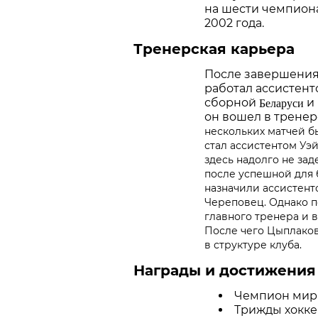
на шести чемпиона
2002 года.
Тренерская карьера
После завершения
работал ассистен
Беларуси
сборной
и
он вошел в трене
нескольких матчей бы
стал ассистентом Уэ
здесь надолго не зад
после успешной для
назначили ассистен
Череповец. Однако п
главного тренера и 
После чего Цыплаков
в структуре клуба.
Награды и достижения
Чемпион мира
Трижды хоккеи