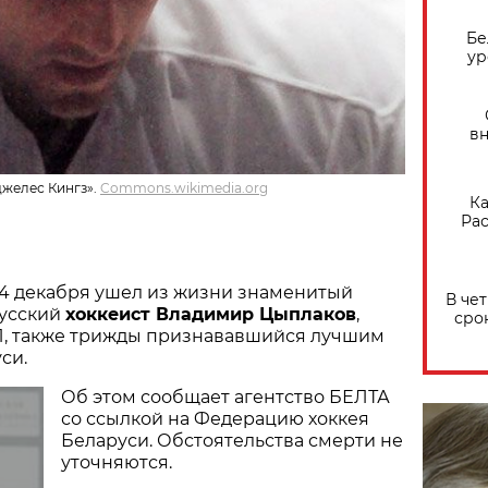
Бе
ур
вн
желес Кингз».
Commons.wikimedia.org
Ка
Рас
 14 декабря ушел из жизни знаменитый
В че
русский
хоккеист Владимир Цыплаков
,
сро
, также трижды признававшийся лучшим
си.
Об этом сообщает агентство БЕЛТА
со ссылкой на Федерацию хоккея
Беларуси. Обстоятельства смерти не
уточняются.