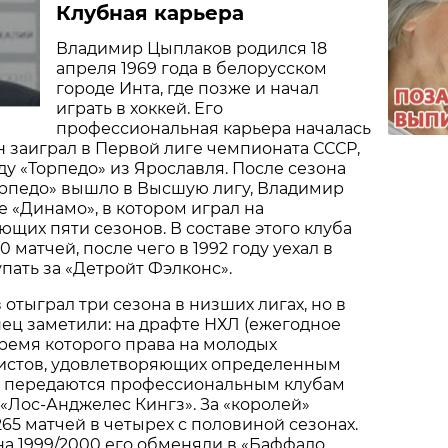
Клубная карьера
Владимир Цыплаков родился 18
апреля 1969 года в белорусском
городе Инта, где позже и начал
играть в хоккей. Его
профессиональная карьера началась
 он заиграл в Первой лиге чемпионата СССР,
ду «Торпедо» из Ярославля. После сезона
«Торпедо» вышло в Высшую лигу, Владимир
 «Динамо», в котором играл на
щих пяти сезонов. В составе этого клуба
0 матчей, после чего в 1992 году уехал в
пать за «Детройт Фэлконс».
отыграл три сезона в низших лигах, но в
онец заметили: на драфте НХЛ (ежегодное
ремя которого права на молодых
еистов, удовлетворяющих определенным
, передаются профессиональным клубам
 «Лос-Анджелес Кингз». За «королей»
65 матчей в четырех с половиной сезонах.
на 1999/2000 его обменяли в «Баффало