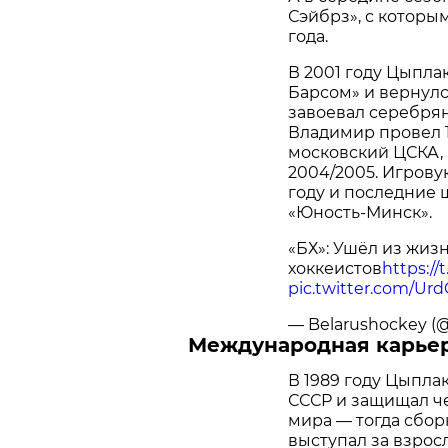
Сэйбрз», с которы
года.
В 2001 году Цыпла
Барсом» и вернулс
завоевал серебрян
Владимир провел 1
московский ЦСКА, 
2004/2005. Игрову
году и последние 
«Юность-Минск».
«БХ»: Ушёл из жиз
хоккеистов
https:/
pic.twitter.com/U
— Belarushockey (
Международная карье
В 1989 году Цыпл
СССР и защищал ч
мира — тогда сбор
выступал за взро