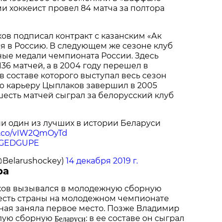
ми хоккеист провел 84 матча за полтора
ков подписал контракт с казанским «Ак
я в Россию. В следующем же сезоне клуб
ые медали чемпионата России. Здесь
36 матчей, а в 2004 году перешел в
в составе которого выступал весь сезон
ю карьеру Цыплаков завершил в 2005
шесть матчей сыграл за белорусский клуб
ни один из лучших в истории Беларуси
/t.co/vIW2QmOyTd
rdGEDGUPE
@Belarushockey)
14 декабря 2019 г.
ра
аков вызывался в молодежную сборную
есть страны на молодежном чемпионате
ная заняла первое место. Позже Владимир
Беларуси
слую сборную
: в ее составе он сыграл