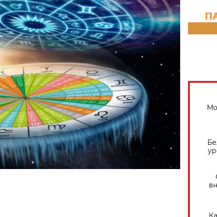
Мо
Бе
ур
вн
Ка