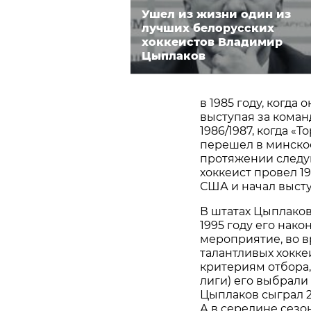
Ушел из жизни один из
лучших белорусских
хоккеистов Владимир
Цыплаков
в 1985 году, когда
выступая за коман
1986/1987, когда 
перешел в минское
протяжении следую
хоккеист провел 19
США и начал высту
В штатах Цыплаков 
1995 году его нак
мероприятие, во в
талантливых хокк
критериям отбора
лиги) его выбрали
Цыплаков сыграл 2
А в середине сезо