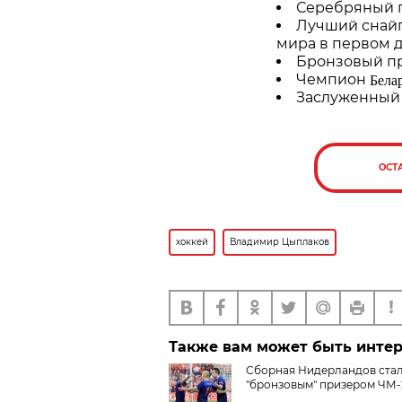
Серебряный п
Лучший снай
мира в первом д
Бронзовый пр
Бела
Чемпион
Заслуженный 
ОСТ
хоккей
Владимир Цыплаков
Также вам может быть инте
Сборная Нидерландов ста
"бронзовым" призером ЧМ-