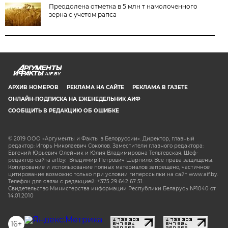
Преодолена отметка в 5 млн т намолоченного
зерна с учетом рапса
AIF.BY
АРХИВ НОМЕРОВ
РЕКЛАМА НА САЙТЕ
РЕКЛАМА В ГАЗЕТЕ
ОНЛАЙН-ПОДПИСКА НА ЕЖЕНЕДЕЛЬНИК АИФ
СООБЩИТЬ В РЕДАКЦИЮ ОБ ОШИБКЕ
© 2019 ООО «Аргументы и Факты в Белоруссии». Директор, главный
редактор: Игорь Николаевич Соколов. Заместители главного редактора:
Евгений Юрьевич Олейник и Юлия Владимировна Тельтевская. Шеф-
редактор сайта aif.by: Владимир Петрович Шарпило. Все права защищены.
Копирование и использование полных материалов запрещено, частичное
цитирование возможно только при условии гиперссылки на сайт www.aif.by.
Телефон для связи с редакцией: +375 29 642 67 51.
Свидетельство Министерства информации Республики Беларусь №1040 от
14.01.2010
16+