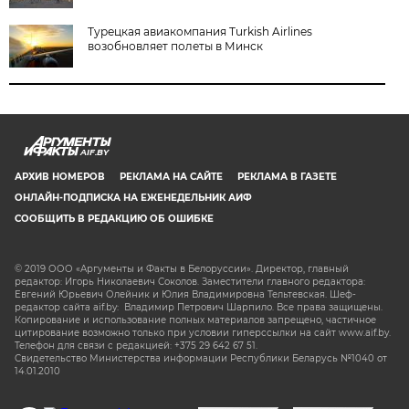
Турецкая авиакомпания Turkish Airlines
возобновляет полеты в Минск
AIF.BY
АРХИВ НОМЕРОВ
РЕКЛАМА НА САЙТЕ
РЕКЛАМА В ГАЗЕТЕ
ОНЛАЙН-ПОДПИСКА НА ЕЖЕНЕДЕЛЬНИК АИФ
СООБЩИТЬ В РЕДАКЦИЮ ОБ ОШИБКЕ
© 2019 ООО «Аргументы и Факты в Белоруссии». Директор, главный
редактор: Игорь Николаевич Соколов. Заместители главного редактора:
Евгений Юрьевич Олейник и Юлия Владимировна Тельтевская. Шеф-
редактор сайта aif.by: Владимир Петрович Шарпило. Все права защищены.
Копирование и использование полных материалов запрещено, частичное
цитирование возможно только при условии гиперссылки на сайт www.aif.by.
Телефон для связи с редакцией: +375 29 642 67 51.
Свидетельство Министерства информации Республики Беларусь №1040 от
14.01.2010