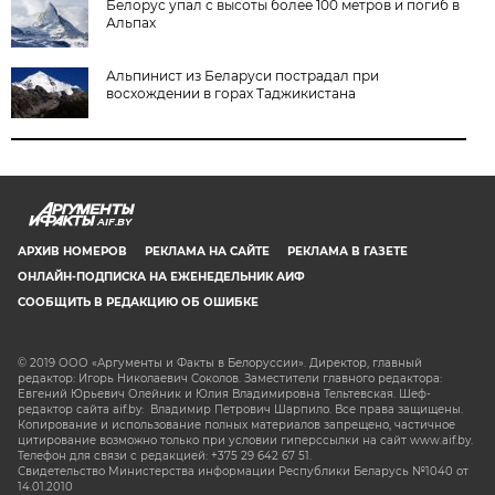
Белорус упал с высоты более 100 метров и погиб в
Альпах
Альпинист из Беларуси пострадал при
восхождении в горах Таджикистана
AIF.BY
АРХИВ НОМЕРОВ
РЕКЛАМА НА САЙТЕ
РЕКЛАМА В ГАЗЕТЕ
ОНЛАЙН-ПОДПИСКА НА ЕЖЕНЕДЕЛЬНИК АИФ
СООБЩИТЬ В РЕДАКЦИЮ ОБ ОШИБКЕ
© 2019 ООО «Аргументы и Факты в Белоруссии». Директор, главный
редактор: Игорь Николаевич Соколов. Заместители главного редактора:
Евгений Юрьевич Олейник и Юлия Владимировна Тельтевская. Шеф-
редактор сайта aif.by: Владимир Петрович Шарпило. Все права защищены.
Копирование и использование полных материалов запрещено, частичное
цитирование возможно только при условии гиперссылки на сайт www.aif.by.
Телефон для связи с редакцией: +375 29 642 67 51.
Свидетельство Министерства информации Республики Беларусь №1040 от
14.01.2010