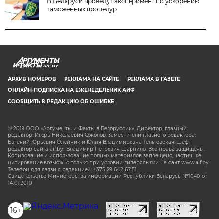
В Беларуси проведут эксперимент по ускорению
таможенных процедур
AIF.BY
АРХИВ НОМЕРОВ
РЕКЛАМА НА САЙТЕ
РЕКЛАМА В ГАЗЕТЕ
ОНЛАЙН-ПОДПИСКА НА ЕЖЕНЕДЕЛЬНИК АИФ
СООБЩИТЬ В РЕДАКЦИЮ ОБ ОШИБКЕ
© 2019 ООО «Аргументы и Факты в Белоруссии». Директор, главный
редактор: Игорь Николаевич Соколов. Заместители главного редактора:
Евгений Юрьевич Олейник и Юлия Владимировна Тельтевская. Шеф-
редактор сайта aif.by: Владимир Петрович Шарпило. Все права защищены.
Копирование и использование полных материалов запрещено, частичное
цитирование возможно только при условии гиперссылки на сайт www.aif.by.
Телефон для связи с редакцией: +375 29 642 67 51.
Свидетельство Министерства информации Республики Беларусь №1040 от
14.01.2010
16+