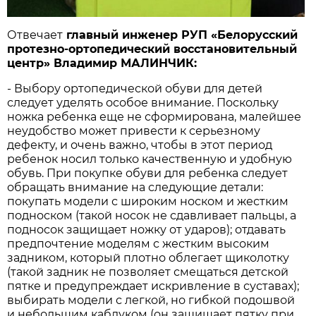
Отвечает
главный инженер РУП «Белорусский
протезно-ортопедический восстановительный
центр» Владимир МАЛИНЧИК:
- Выбору ортопедической обуви для детей
следует уделять особое внимание. Поскольку
ножка ребенка еще не сформирована, малейшее
неудобство может привести к серьезному
дефекту, и очень важно, чтобы в этот период
ребенок носил только качественную и удобную
обувь. При покупке обуви для ребенка следует
обращать внимание на следующие детали:
покупать модели с широким носком и жестким
подноском (такой носок не сдавливает пальцы, а
подносок защищает ножку от ударов); отдавать
предпочтение моделям с жестким высоким
задником, который плотно облегает щиколотку
(такой задник не позволяет смещаться детской
пятке и предупреждает искривление в суставах);
выбирать модели с легкой, но гибкой подошвой
и небольшим каблуком (он защищает пятку при