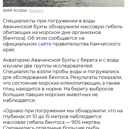
WWF RUSSIA
/
Reuters
Специалисты при погружении в воды
Авачинской бухты обнаружили массовую гибель
обитающих на морском дне организмов
(бентоса). Об этом сообщается на
официальном
сайте
правительства Камчатского
края.
Акваторию Авачинской бухты с берега и с воды
изучали две группы исследователей.
Специалисты взяли пробы воды и погружались
для обследования бентоса. Результаты показали,
что состояние морских млекопитающих, а также
птиц находится в норме. На берегу выбросов
больших павших морских животных не
наблюдается.
«Однако при погружении мы обнаружили, что на
глубинах от 10 до 15 метров наблюдается
массовая гибель бентоса — 95% мертвы.
Сохранились отдельные большие рыбы,