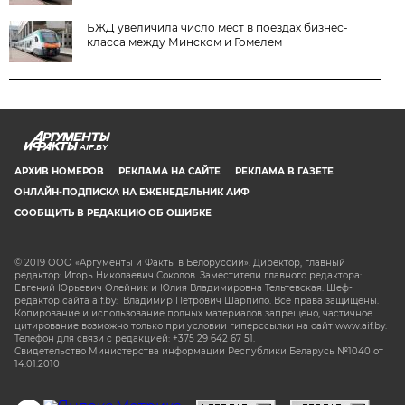
БЖД увеличила число мест в поездах бизнес-
класса между Минском и Гомелем
AIF.BY
АРХИВ НОМЕРОВ
РЕКЛАМА НА САЙТЕ
РЕКЛАМА В ГАЗЕТЕ
ОНЛАЙН-ПОДПИСКА НА ЕЖЕНЕДЕЛЬНИК АИФ
СООБЩИТЬ В РЕДАКЦИЮ ОБ ОШИБКЕ
© 2019 ООО «Аргументы и Факты в Белоруссии». Директор, главный
редактор: Игорь Николаевич Соколов. Заместители главного редактора:
Евгений Юрьевич Олейник и Юлия Владимировна Тельтевская. Шеф-
редактор сайта aif.by: Владимир Петрович Шарпило. Все права защищены.
Копирование и использование полных материалов запрещено, частичное
цитирование возможно только при условии гиперссылки на сайт www.aif.by.
Телефон для связи с редакцией: +375 29 642 67 51.
Свидетельство Министерства информации Республики Беларусь №1040 от
14.01.2010