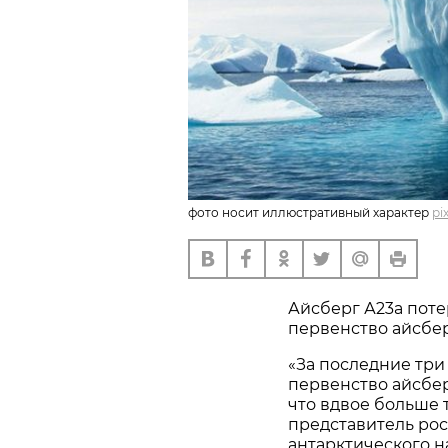
фото носит иллюстративный характер
pi
Айсберг А23а поте
первенство айсбер
«За последние три
первенство айсберг
что вдвое больше 
представитель рос
антарктического н