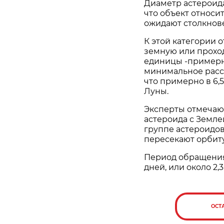
Диаметр астероида
что объект относи
ожидают столкнове
К этой категории 
земную или проход
единицы -примерно
минимальное расст
что примерно в 6,
Луны.
Эксперты отмечают
астероида с Землей
группе астероидов
пересекают орбиту
Период обращения 
дней, или около 2,3
ОСТ