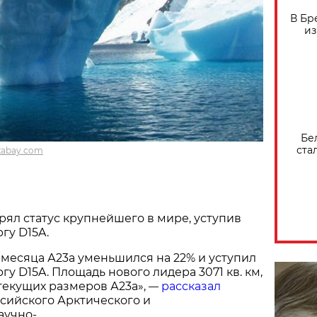
В Бр
из
Бе
ста
xabay.com
рял статус крупнейшего в мире, уступив
гу D15A.
 месяца А23а уменьшился на 22% и уступил
у D15A. Площадь нового лидера 3071 кв. км,
текущих размеров А23а»,
рассказал
—
сийского Арктического и
аучно-