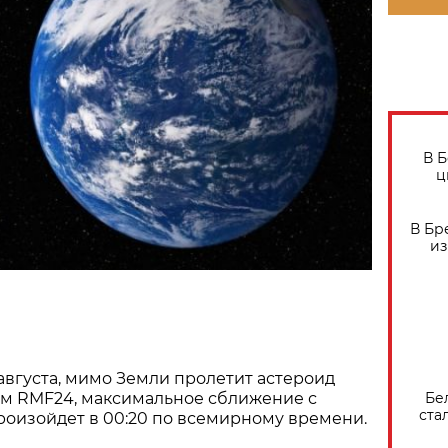
В 
ц
В Бр
из
 августа, мимо Земли пролетит астероид
Бе
ым RMF24, максимальное сближение с
ста
оизойдет в 00:20 по всемирному времени.