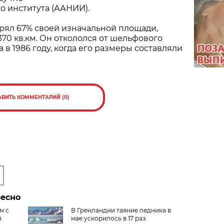
о института (ААНИИ).
рял 67% своей изначальной площади,
370 кв.км. Он откололся от шельфового
 в 1986 году, когда его размеры составляли
АВИТЬ КОММЕНТАРИЙ (0)
ресно
м с
В Гренландии таяние ледника в
в
мае ускорилось в 17 раз