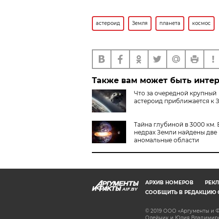
астероид
Земля
планета
космос
Также вам может быть инте
Что за очередной крупный
астероид приближается к 
Тайна глубиной в 3000 км. 
недрах Земли найдены две
аномальные области
АРХИВ НОМЕРОВ
РЕКЛ
AIF.BY
СООБЩИТЬ В РЕДАКЦИЮ 
© 2019 ООО «Аргументы и Ф
Олейник и Юлия Владимиров