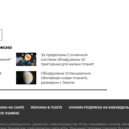
ресно
За пределами Солнечной
Земле?
системы обнаружены 45
пригодных для жизни планет
В
Обнаружена потенциально
обитаемая новая планета
размером с Землю
АМА НА САЙТЕ
РЕКЛАМА В ГАЗЕТЕ
ОНЛАЙН-ПОДПИСКА НА ЕЖЕНЕДЕЛЬ
ОБ ОШИБКЕ
акты в Белоруссии». Директор, главный редактор: Игорь Николаевич Соколов. Зам
на Тельтевская. Шеф-редактор сайта aif.by: Владимир Петрович Шарпило. Все п