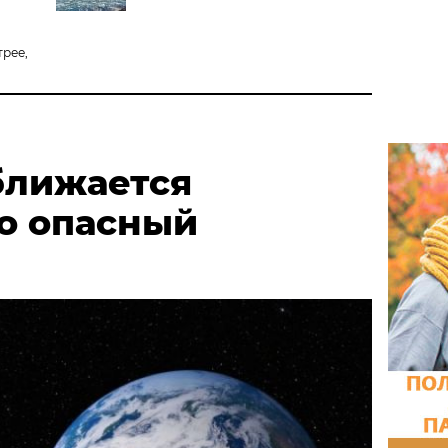
трее,
ближается
о опасный