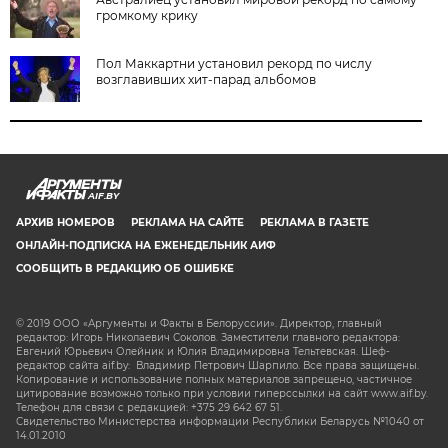
громкому крику
Пол Маккартни установил рекорд по числу
возглавивших хит-парад альбомов
AIF.BY
АРХИВ НОМЕРОВ
РЕКЛАМА НА САЙТЕ
РЕКЛАМА В ГАЗЕТЕ
ОНЛАЙН-ПОДПИСКА НА ЕЖЕНЕДЕЛЬНИК АИФ
СООБЩИТЬ В РЕДАКЦИЮ ОБ ОШИБКЕ
© 2019 ООО «Аргументы и Факты в Белоруссии». Директор, главный
редактор: Игорь Николаевич Соколов. Заместители главного редактора:
Евгений Юрьевич Олейник и Юлия Владимировна Тельтевская. Шеф-
редактор сайта aif.by: Владимир Петрович Шарпило. Все права защищены.
Копирование и использование полных материалов запрещено, частичное
цитирование возможно только при условии гиперссылки на сайт www.aif.by.
Телефон для связи с редакцией: +375 29 642 67 51.
Свидетельство Министерства информации Республики Беларусь №1040 от
14.01.2010