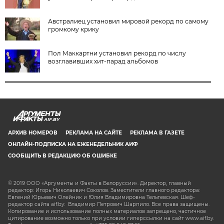
Австралиец установил мировой рекорд по самому
громкому крику
Пол Маккартни установил рекорд по числу
возглавивших хит-парад альбомов
AIF.BY
АРХИВ НОМЕРОВ
РЕКЛАМА НА САЙТЕ
РЕКЛАМА В ГАЗЕТЕ
ОНЛАЙН-ПОДПИСКА НА ЕЖЕНЕДЕЛЬНИК АИФ
СООБЩИТЬ В РЕДАКЦИЮ ОБ ОШИБКЕ
© 2019 ООО «Аргументы и Факты в Белоруссии». Директор, главный
редактор: Игорь Николаевич Соколов. Заместители главного редактора:
Евгений Юрьевич Олейник и Юлия Владимировна Тельтевская. Шеф-
редактор сайта aif.by: Владимир Петрович Шарпило. Все права защищены.
Копирование и использование полных материалов запрещено, частичное
цитирование возможно только при условии гиперссылки на сайт www.aif.by.