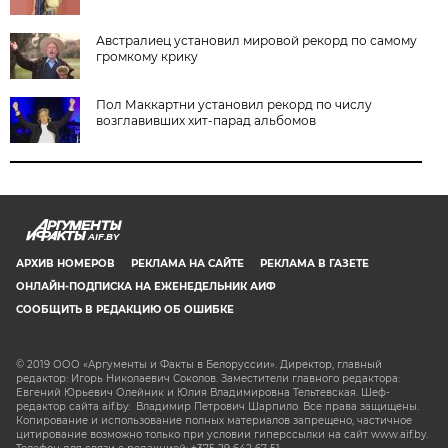
Австралиец установил мировой рекорд по самому
громкому крику
Пол Маккартни установил рекорд по числу
возглавивших хит-парад альбомов
AIF.BY
АРХИВ НОМЕРОВ
РЕКЛАМА НА САЙТЕ
РЕКЛАМА В ГАЗЕТЕ
ОНЛАЙН-ПОДПИСКА НА ЕЖЕНЕДЕЛЬНИК АИФ
СООБЩИТЬ В РЕДАКЦИЮ ОБ ОШИБКЕ
© 2019 ООО «Аргументы и Факты в Белоруссии». Директор, главный
редактор: Игорь Николаевич Соколов. Заместители главного редактора:
Евгений Юрьевич Олейник и Юлия Владимировна Тельтевская. Шеф-
редактор сайта aif.by: Владимир Петрович Шарпило. Все права защищены.
Копирование и использование полных материалов запрещено, частичное
цитирование возможно только при условии гиперссылки на сайт www.aif.by.