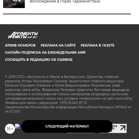
восхождении в горах Таджикистана
AIF.BY
АРХИВ НОМЕРОВ
РЕКЛАМА НА САЙТЕ
РЕКЛАМА В ГАЗЕТЕ
ОНЛАЙН-ПОДПИСКА НА ЕЖЕНЕДЕЛЬНИК АИФ
СООБЩИТЬ В РЕДАКЦИЮ ОБ ОШИБКЕ
© 2019 ООО «Аргументы и Факты в Белоруссии». Директор, главный
редактор: Игорь Николаевич Соколов. Заместители главного редактора:
Евгений Юрьевич Олейник и Юлия Владимировна Тельтевская. Шеф-
редактор сайта aif.by: Владимир Петрович Шарпило. Все права защищены.
Копирование и использование полных материалов запрещено, частичное
цитирование возможно только при условии гиперссылки на сайт www.aif.by.
Телефон для связи с редакцией: +375 29 642 67 51.
Свидетельство Министерства информации Республики Беларусь №1040 от
14.01.2010
СЛЕДУЮЩИЙ МАТЕРИАЛ
16+