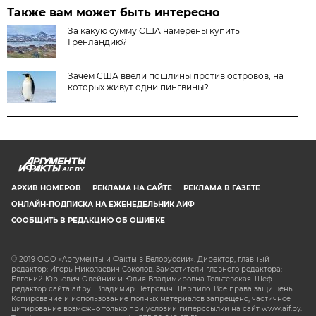
Также вам может быть интересно
За какую сумму США намерены купить
Гренландию?
Зачем США ввели пошлины против островов, на
которых живут одни пингвины?
AIF.BY
АРХИВ НОМЕРОВ
РЕКЛАМА НА САЙТЕ
РЕКЛАМА В ГАЗЕТЕ
ОНЛАЙН-ПОДПИСКА НА ЕЖЕНЕДЕЛЬНИК АИФ
СООБЩИТЬ В РЕДАКЦИЮ ОБ ОШИБКЕ
© 2019 ООО «Аргументы и Факты в Белоруссии». Директор, главный
редактор: Игорь Николаевич Соколов. Заместители главного редактора:
Евгений Юрьевич Олейник и Юлия Владимировна Тельтевская. Шеф-
редактор сайта aif.by: Владимир Петрович Шарпило. Все права защищены.
Копирование и использование полных материалов запрещено, частичное
цитирование возможно только при условии гиперссылки на сайт www.aif.by.