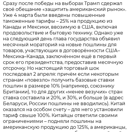
Сразу после победы на выборах Трамп сдержал
своё обещание «защитить американский рынок».
Уже 4 марта были введены повышенные
таможенные тарифы – 25% на продукцию из
Канады и Мексики, ввозимую в США, включая
продовольствие и бытовую технику. Однако уже
на следующий день глава государства объявил
месячный мораторий на новые пошлины для
товаров, участвующих в договорённости США–
Мексика–Канада, заключённом ещё в первый
срок его президентства, предоставив месячную
отсрочку. Но настоящий торговый шок
последовал 2 апреля: причём если некоторым
странам «повезло» получить базовые ставки
пошлин в размере 10% (например, союзнику
Британии), то для других «менее везучих» стран
ставка составила и 20%, и 30%, и больше (в адрес
Беларуси, России пошлины не вводились). Китай
оказался на особом счету – для него установили
тариф свыше 100%. Китайцы ответили своими
ограничениями – подняли пошлины на
американскую продукцию до 125%, а американцы,