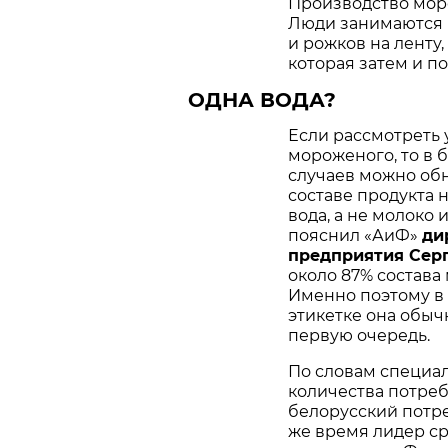
Производство мор
Люди занимаются 
и рожков на ленту,
которая затем и п
ОДНА ВОДА?
Если рассмотреть 
мороженого, то в 
случаев можно обн
составе продукта 
вода, а не молоко 
пояснил «АиФ»
ди
предприятия Се
около 87% состава 
Именно поэтому в 
этикетке она обыч
первую очередь.
По словам специал
количества потреб
белорусский потреб
же время лидер ср