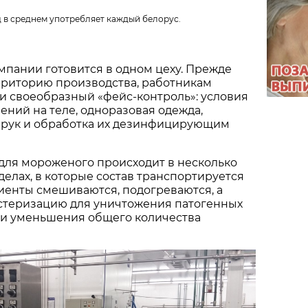
д в среднем употребляет каждый белорус.
пании готовится в одном цеху. Прежде
рриторию производства, работникам
и своеобразный «фейс-контроль»: условия
шений на теле, одноразовая одежда,
 рук и обработка их дезинфицирующим
для мороженого происходит в несколько
делах, в которые состав транспортируется
иенты смешиваются, подогреваются, а
астеризацию для уничтожения патогенных
и уменьшения общего количества