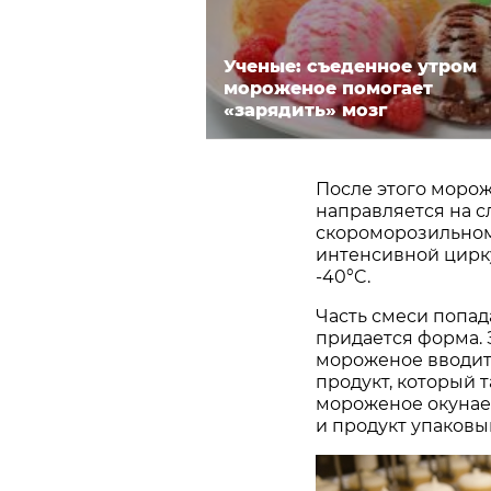
Ученые: съеденное утром
мороженое помогает
«зарядить» мозг
После этого морож
направляется на с
скороморозильном
интенсивной цирку
-40°C.
Часть смеси попад
придается форма.
мороженое вводит
продукт, который 
мороженое окунает
и продукт упаковы