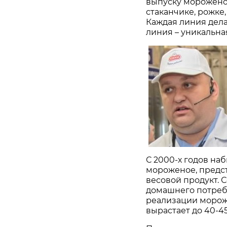
выпуску мороженог
стаканчике, рожке,
Каждая линия делае
линия – уникальная,
С 2000-х годов на
мороженое, предс
весовой продукт. 
домашнего потреб
реализации мороже
вырастает до 40-4