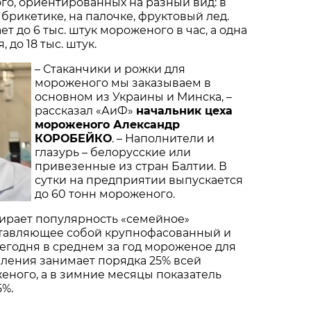
о, ориентированных на разный вид: в
 брикетике, на палочке, фруктовый лед.
т до 6 тыс. штук мороженого в час, а одна
 до 18 тыс. штук.
– Стаканчики и рожки для
мороженого мы заказываем в
основном из Украины и Минска, –
рассказал «АиФ»
начальник цеха
мороженого Александр
КОРОБЕЙКО
. – Наполнители и
глазурь – белорусские или
привезенные из стран Балтии. В
сутки на предприятии выпускается
до 60 тонн мороженого.
бирает популярность «семейное
»
тавляющее собой крупнофасованный и
Сегодня в среднем за год мороженое для
ления занимает порядка 25% всей
ного, а в зимние месяцы показатель
5%.