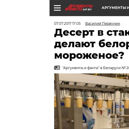
АРГУМЕНТЫ И
AIF.BY
07.07.2017 17:05
Василий Первунин
Десерт в ста
делают бело
мороженое?
"Аргументы и факты" в Беларуси № 28