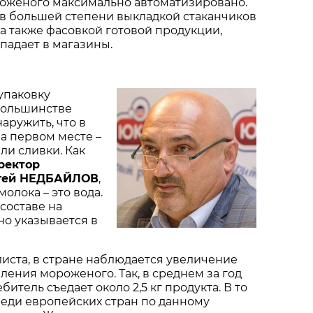
оженого максимально автоматизировано.
в большей степени выкладкой стаканчиков
 а также фасовкой готовой продукции,
опадает в магазины.
упаковку
большинстве
аружить, что в
на первом месте –
или сливки. Как
ректор
ргей НЕДБАЙЛОВ
,
молока – это вода.
составе на
но указывается в
иста, в стране наблюдается увеличение
ления мороженого. Так, в среднем за год
итель съедает около 2,5 кг продукта. В то
еди европейских стран по данному