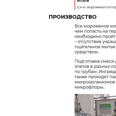
КСТАТИ
2,4 кг мороженого в го
ПРОИЗВОДСТВО
Все мороженое ком
чем попасть на те
необходимо пройт
– отсутствие укра
тщательное мытье
средством.
Подготовка смеси 
этапов в разных от
по трубам. Ингред
также проходят п
микроорганизмов 
микрофлоры.