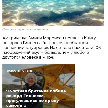
Фото из открытых источников
Американка Эмили Моррисон попала в Книгу
рекордов Гиннесса благодаря необычной
коллекции татуировок. На ее теле насчитали 106
изображений акул – больше, чем у любого
другого человека в мире.
НОВОСТЬ ПО ТЕМЕ
97-летняя британка побила
рекорд Гиннесса,
прогулявшись по крылу
самолета