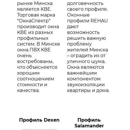
рынке Минска
долговечность
является KBE.
своего профиля.
Торговая марка
Оконные
"ОкнаСпектр"
профили REHAU
производит окна
дают
KBE из разных
возможность
профильных
решить важную
систем. В Минске
проблему
окна ПВХ KBE
жителей Минска
очень
– оградить их от
востребованы,
уличного шума.
что объясняется
Окна являются
хорошим
важнейшим
соотношением
компонентом
стоимости и
звукоизоляции
качества.
квартиры и дома.
Профиль Dexen
Профиль
Salamander