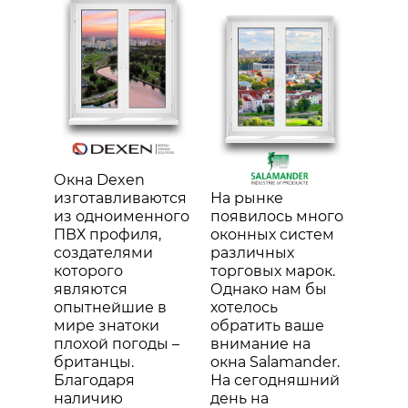
Окна Dexen
изготавливаются
На рынке
из одноименного
появилось много
ПВХ профиля,
оконных систем
создателями
различных
которого
торговых марок.
являются
Однако нам бы
опытнейшие в
хотелось
мире знатоки
обратить ваше
плохой погоды –
внимание на
британцы.
окна Salamander.
Благодаря
На сегодняшний
наличию
день на