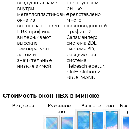
воздушных камер
белорусском
внутри
рынке
металлопластиковые
представлено
окна из
много
высококачественного
разновидностей
ПВХ-профиля
профилей
выдерживают
Саламандер:
высокие
система 2DL,
температуры
система 3D,
летом и
раздвижная
значительные
система
низкие зимой.
Hebeschiebetür,
bluEvolution и
BRÜGMANN.
Стоимость окон ПВХ в Минске
Вид окна
Кухонное
Зальное окно
Бал
окно
г