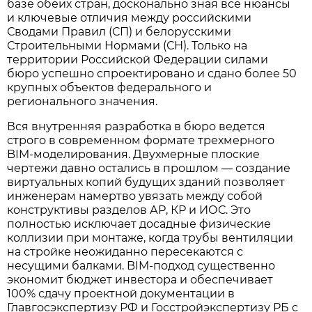
базе обеих стран, досконально зная все нюансы
и ключевые отличия между российскими
Сводами Правил (СП) и белорусскими
Строительными Нормами (СН). Только на
территории Российской Федерации силами
бюро успешно спроектировано и сдано более 50
крупных объектов федерального и
регионального значения.
Вся внутренняя разработка в бюро ведется
строго в современном формате трехмерного
BIM-моделирования. Двухмерные плоские
чертежи давно остались в прошлом — создание
виртуальных копий будущих зданий позволяет
инженерам намертво увязать между собой
конструктивы разделов АР, КР и ИОС. Это
полностью исключает досадные физические
коллизии при монтаже, когда трубы вентиляции
на стройке неожиданно пересекаются с
несущими балками. BIM-подход существенно
экономит бюджет инвестора и обеспечивает
100% сдачу проектной документации в
Главгосэкспертизу РФ и Госстройэкспертизу РБ с