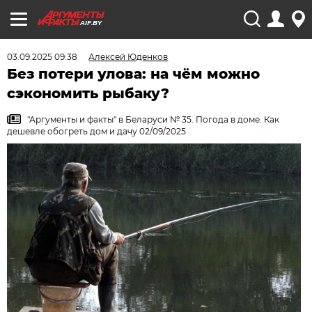
AIF.BY
03.09.2025 09:38
Алексей Юденков
Без потери улова: на чём можно
сэкономить рыбаку?
"Аргументы и факты" в Беларуси № 35. Погода в доме. Как
дешевле обогреть дом и дачу 02/09/2025