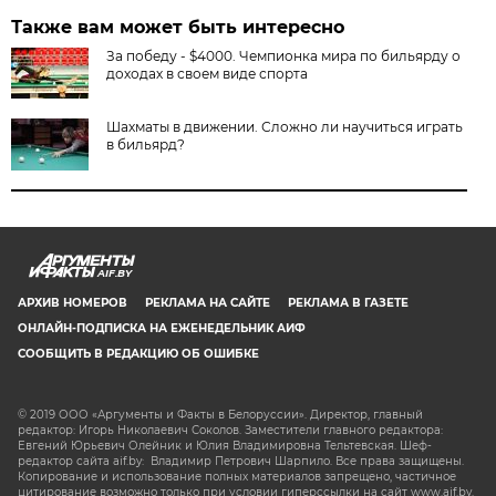
Также вам может быть интересно
За победу - $4000. Чемпионка мира по бильярду о
доходах в своем виде спорта
Шахматы в движении. Сложно ли научиться играть
в бильярд?
AIF.BY
АРХИВ НОМЕРОВ
РЕКЛАМА НА САЙТЕ
РЕКЛАМА В ГАЗЕТЕ
ОНЛАЙН-ПОДПИСКА НА ЕЖЕНЕДЕЛЬНИК АИФ
СООБЩИТЬ В РЕДАКЦИЮ ОБ ОШИБКЕ
© 2019 ООО «Аргументы и Факты в Белоруссии». Директор, главный
редактор: Игорь Николаевич Соколов. Заместители главного редактора:
Евгений Юрьевич Олейник и Юлия Владимировна Тельтевская. Шеф-
редактор сайта aif.by: Владимир Петрович Шарпило. Все права защищены.
Копирование и использование полных материалов запрещено, частичное
цитирование возможно только при условии гиперссылки на сайт www.aif.by.