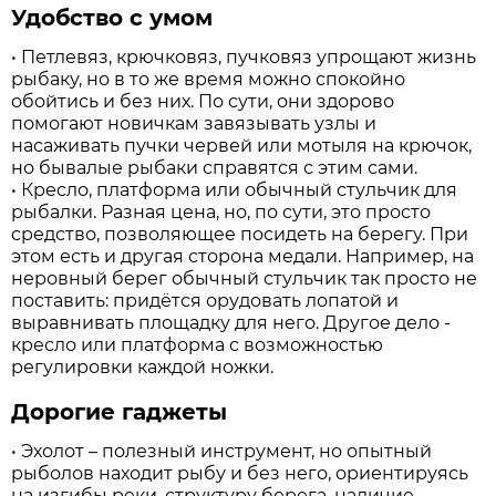
Удобство с умом
• Петлевяз, крючковяз, пучковяз упрощают жизнь
рыбаку, но в то же время можно спокойно
обойтись и без них. По сути, они здорово
помогают новичкам завязывать узлы и
насаживать пучки червей или мотыля на крючок,
но бывалые рыбаки справятся с этим сами.
• Кресло, платформа или обычный стульчик для
рыбалки. Разная цена, но, по сути, это просто
средство, позволяющее посидеть на берегу. При
этом есть и другая сторона медали. Например, на
неровный берег обычный стульчик так просто не
поставить: придётся орудовать лопатой и
выравнивать площадку для него. Другое дело -
кресло или платформа с возможностью
регулировки каждой ножки.
Дорогие гаджеты
• Эхолот – полезный инструмент, но опытный
рыболов находит рыбу и без него, ориентируясь
на изгибы реки, структуру берега, наличие