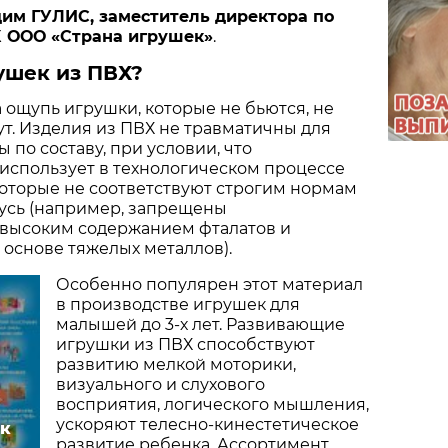
им ГУЛИС, заместитель директора по
 ООО «Страна игрушек»
.
ушек из ПВХ?
 ощупь игрушки, которые не бьются, не
ут. Изделия из ПВХ не травматичны для
 по составу, при условии, что
использует в технологическом процессе
оторые не соответствуют строгим нормам
усь (например, запрещены
 высоким содержанием фталатов и
 основе тяжелых металлов).
Особенно популярен этот материал
в производстве игрушек для
малышей до 3-х лет. Развивающие
игрушки из ПВХ способствуют
развитию мелкой моторики,
визуального и слухового
восприятия, логического мышления,
ускоряют телесно-кинестетическое
ек
развитие ребенка. Ассортимент