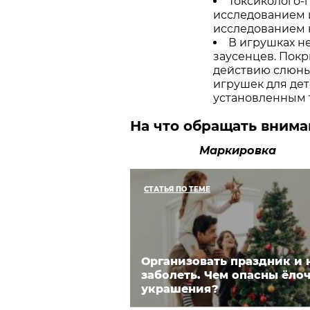
Токсиколого-
исследованием 
исследованием 
В игрушках н
заусенцев. Пок
действию слюны
игрушек для дет
установленным 
На что обращать внима
Маркировка
СТАТЬЯ ПО ТЕМЕ
Организовать праздник и 
заболеть. Чем опасны ёло
украшения?