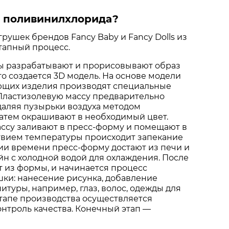
з поливинилхлорида?
рушек брендов Fancy Baby и Fancy Dolls из
тапный процесс.
ы разрабатывают и прорисовывают образ
го создается 3D модель. На основе модели
яющих изделия производят специальные
 Пластизолевую массу предварительно
даляя пузырьки воздуха методом
атем окрашивают в необходимый цвет.
ссу заливают в пресс-форму и помещают в
ствием температуры происходит запекание
ии времени пресс-форму достают из печи и
н с холодной водой для охлаждения. После
 из формы, и начинается процесс
ки: нанесение рисунка, добавление
туры, например, глаз, волос, одежды для
этапе производства осуществляется
нтроль качества. Конечный этап —