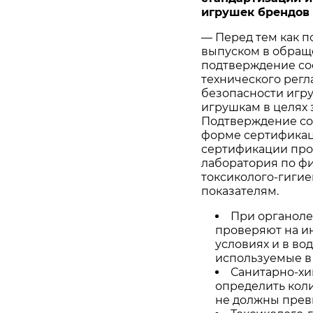
игрушек брендов 
— Перед тем как п
выпуском в обращ
подтверждение со
технического регл
безопасности игру
игрушкам в целях 
Подтверждение со
форме сертификац
сертификации про
лаборатория по ф
токсиколого-гиги
показателям.
При органоле
проверяют на ин
условиях и в во
используемые в
Санитарно-хи
определить кол
не должны прев