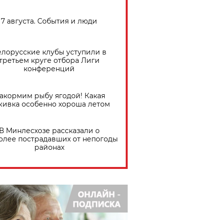
7 августа. События и люди
елорусские клубы уступили в
третьем круге отбора Лиги
конференций
акормим рыбу ягодой! Какая
живка особенно хороша летом
В Минлесхозе рассказали о
олее пострадавших от непогоды
районах