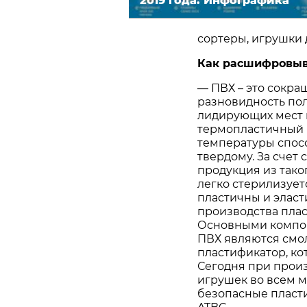
2019 года. Инфографика
сортеры, игрушки 
Как расшифровыв
— ПВХ – это сокра
разновидность по
лидирующих мест в
термопластичный 
температуры спосо
твердому. За счет
продукция из таког
легко стерилизует
пластичны и эласт
производства плас
Основными компон
ПВХ являются смо
пластификатор, ко
Сегодня при произ
игрушек во всем м
безопасные пласти