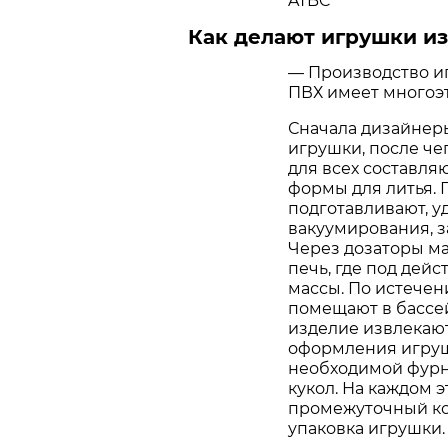
ATBC
Как делают игрушки и
— Производство иг
ПВХ имеет многоэ
Сначала дизайнер
игрушки, после че
для всех составл
формы для литья.
подготавливают, у
вакуумирования, з
Через дозаторы ма
печь, где под дей
массы. По истечен
помещают в бассей
изделие извлекают
оформления игруш
необходимой фурни
кукол. На каждом 
промежуточный ко
упаковка игрушки.