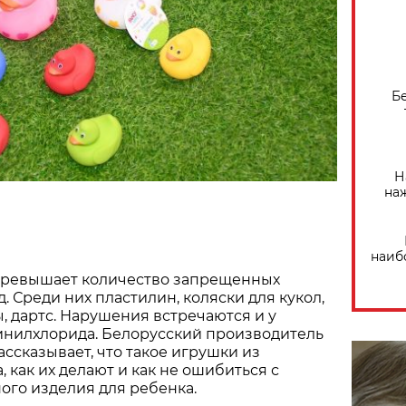
Б
Н
на
наиб
превышает количество запрещенных
д. Среди них пластилин, коляски для кукол,
, дартс. Нарушения встречаются и у
инилхлорида. Белорусский производитель
ассказывает, что такое игрушки из
 как их делают и как не ошибиться с
ого изделия для ребенка.