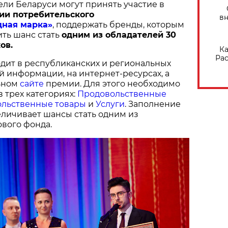
ели Беларуси могут принять участие в
ии потребительского
вн
дная марка»
, поддержать бренды, которым
ить шанс стать
одним из обладателей 30
ов.
Ка
Рас
дит в республиканских и региональных
й информации, на интернет-ресурсах, а
ьном
сайте
премии. Для этого необходимо
в трех категориях:
Продовольственные
льственные товары
и
Услуги
. Заполнение
величивает шансы стать одним из
вого фонда.