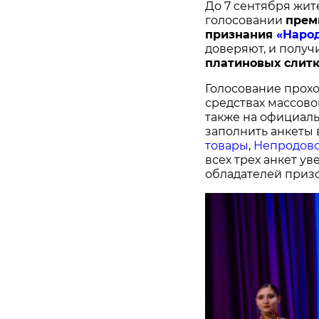
До 7 сентября жит
голосовании
п
рем
признания
«Наро
доверяют, и получ
платиновых слитк
Голосование прохо
средствах массово
также на официал
заполнить анкеты 
товары
,
Непродово
всех трех анкет у
обладателей призо