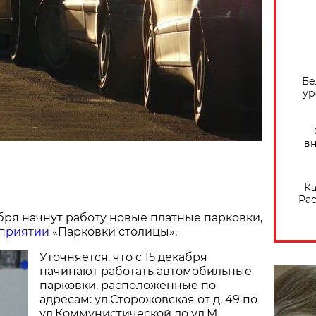
Бе
ур
вн
Ка
Рас
абря начнут работу новые платные парковки,
приятии
«Парковки столицы».
Уточняется, что с 15 декабря
начинают работать автомобильные
парковки, расположенные по
адресам: ул.Сторожовская от д. 49 по
ул.Коммунистической до ул.М.