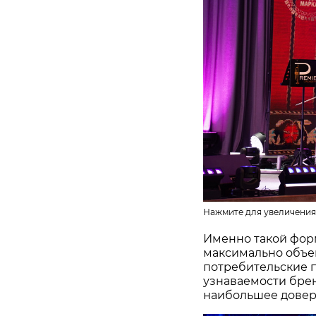
Нажмите для увеличения
Именно такой фор
максимально объе
потребительские 
узнаваемости бре
наибольшее довер