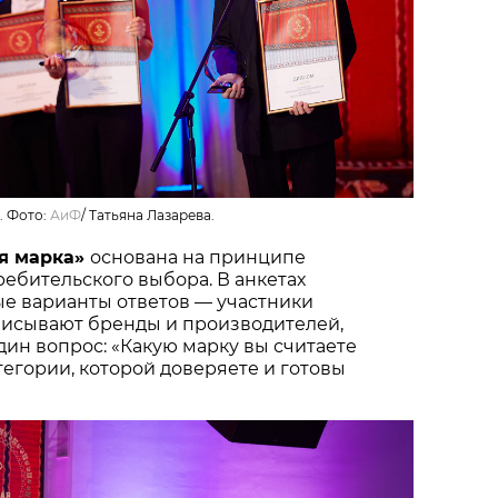
. Фото:
АиФ
/
Татьяна Лазарева.
я марка»
основана на принципе
ебительского выбора. В анкетах
ые варианты ответов — участники
писывают бренды и производителей,
один вопрос: «Какую марку вы считаете
тегории, которой доверяете и готовы