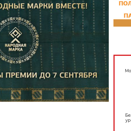
Мо
Бе
ур