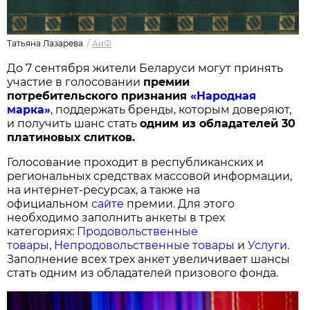
Татьяна Лазарева.
/
АиФ
До 7 сентября жители Беларуси могут принять
участие в голосовании
п
ремии
потребительского признания
«Народная
марка»
, поддержать бренды, которым доверяют,
и получить шанс стать
одним из обладателей 30
платиновых слитков.
Голосование проходит в республиканских и
региональных средствах массовой информации,
на интернет-ресурсах, а также на
официальном
сайте
премии. Для этого
необходимо заполнить анкеты в трех
категориях:
Продовольственные
товары
,
Непродовольственные товары
и
Услуги
.
Заполнение всех трех анкет увеличивает шансы
стать одним из обладателей призового фонда.