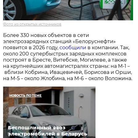
Фото из открытых источников
Более 330 новых объектов в сети
электрозарядных станций «Белоруснефти»
появится в 2026 году,
сообщили
в компании. Так,
около 200 супербыстрых зарядных комплексов
построят в Бресте, Витебске, Могилеве, а также
на крупнейших автомагистралях страны: на М-1
–
вблизи Кобрина, Ивацевичей, Борисова и Орши,
на М-5
около Жлобина, на М-6
около Воложина.
–
–
НОВОСТЬ ПО ТЕМЕ
Беспошлинный ввоз
электромобилей в Беларусь