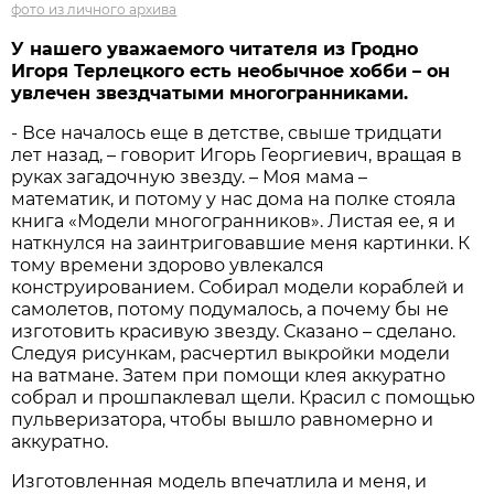
фото из личного архива
У нашего уважаемого читателя из Гродно
Игоря Терлецкого есть необычное хобби – он
увлечен звездчатыми многогранниками.
- Все началось еще в детстве, свыше тридцати
лет назад, – говорит Игорь Георгиевич, вращая в
руках загадочную звезду. – Моя мама –
математик, и потому у нас дома на полке стояла
книга «Модели многогранников». Листая ее, я и
наткнулся на заинтриговавшие меня картинки. К
тому времени здорово увлекался
конструированием. Собирал модели кораблей и
самолетов, потому подумалось, а почему бы не
изготовить красивую звезду. Сказано – сделано.
Следуя рисункам, расчертил выкройки модели
на ватмане. Затем при помощи клея аккуратно
собрал и прошпаклевал щели. Красил с помощью
пульверизатора, чтобы вышло равномерно и
аккуратно.
Изготовленная модель впечатлила и меня, и