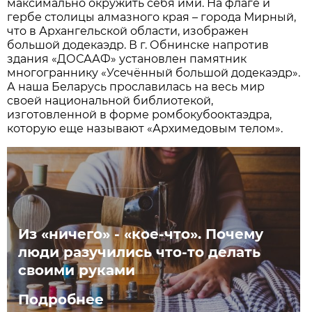
максимально окружить себя ими. На флаге и
гербе столицы алмазного края – города Мирный,
что в Архангельской области, изображен
большой додекаэдр. В г. Обнинске напротив
здания «ДОСААФ» установлен памятник
многограннику «Усечённый большой додекаэдр».
А наша Беларусь прославилась на весь мир
своей национальной библиотекой,
изготовленной в форме ромбокубооктаэдра,
которую еще называют «Архимедовым телом».
Из «ничего» - «кое-что». Почему
люди разучились что-то делать
своими руками
Подробнее