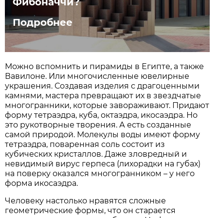
Фибоначчи?
Подробнее
Можно вспомнить и пирамиды в Египте, а также
Вавилоне. Или многочисленные ювелирные
украшения. Создавая изделия с драгоценными
камнями, мастера превращают их в звездчатые
многогранники, которые завораживают. Придают
форму тетраэдра, куба, октаэдра, икосаэдра. Но
это рукотворные творения. А есть созданные
самой природой. Молекулы воды имеют форму
тетраэдра, поваренная соль состоит из
кубических кристаллов. Даже зловредный и
невидимый вирус герпеса (лихорадки на губах)
на поверку оказался многогранником – у него
форма икосаэдра.
Человеку настолько нравятся сложные
геометрические формы, что он старается