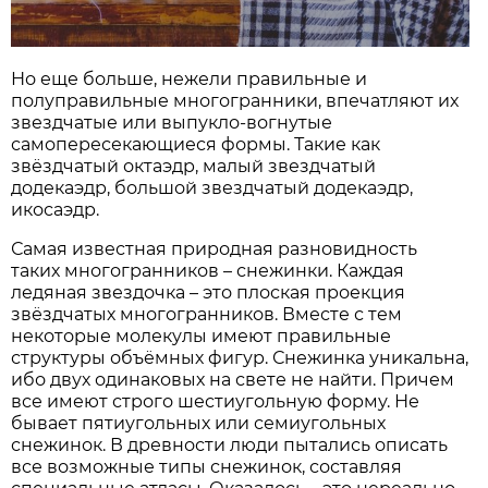
Но еще больше, нежели правильные и
полуправильные многогранники, впечатляют их
звездчатые или выпукло-вогнутые
самопересекающиеся формы. Такие как
звёздчатый октаэдр, малый звездчатый
додекаэдр, большой звездчатый додекаэдр,
икосаэдр.
Самая известная природная разновидность
таких многогранников – снежинки. Каждая
ледяная звездочка – это плоская проекция
звёздчатых многогранников. Вместе с тем
некоторые молекулы имеют правильные
структуры объёмных фигур. Снежинка уникальна,
ибо двух одинаковых на свете не найти. Причем
все имеют строго шестиугольную форму. Не
бывает пятиугольных или семиугольных
снежинок. В древности люди пытались описать
все возможные типы снежинок, составляя