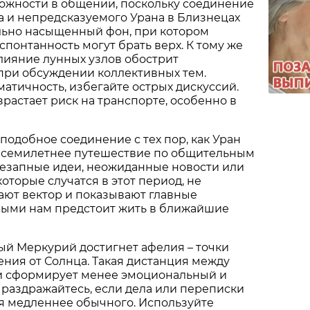
ожности в общении, поскольку соединение
 и непредсказуемого Урана в Близнецах
льно насыщенный фон, при котором
спонтанность могут брать верх. К тому же
лияние лунных узлов обострит
при обсуждении коллективных тем.
атичность, избегайте острых дискуссий.
зрастает риск на транспорте, особенно в
 подобное соединение с тех пор, как Уран
е, семилетнее путешествие по общительным
незапные идеи, неожиданные новости или
оторые случатся в этот период, не
ают вектор и показывают главные
орыми нам предстоит жить в ближайшие
й Меркурий достигнет афелия – точки
ния от Солнца. Такая дистанция между
 сформирует менее эмоциональный и
 раздражайтесь, если дела или переписки
я медленнее обычного. Используйте