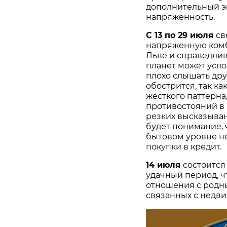
дополнительный э
напряженность.
С 13 по 29 июля
св
напряженную ком
Льве и справедли
планет может усл
плохо слышать дру
обострится, так к
жесткого паттерна
противостояний в 
резких высказыван
будет понимание, 
бытовом уровне н
покупки в кредит.
14 июля
состоится
удачный период, ч
отношения с родн
связанных с недви