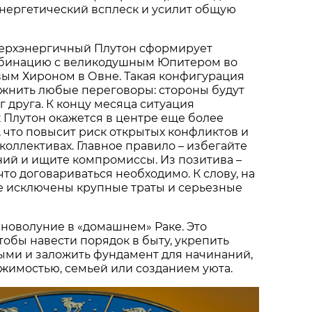
нергетический всплеск и усилит общую
ерхэнергичный Плутон сформирует
бинацию с великодушным Юпитером во
вым Хироном в Овне. Такая конфигурация
ожнить любые переговоры: стороны будут
г друга. К концу месяца ситуация
ак Плутон окажется в центре еще более
, что повысит риск открытых конфликтов и
коллективах. Главное правило – избегайте
ий и ищите компромиссы. Из позитива –
что договариваться необходимо. К слову, на
е исключены крупные траты и серьезные
 новолуние в «домашнем» Раке. Это
тобы навести порядок в быту, укрепить
ыми и заложить фундамент для начинаний,
жимостью, семьей или созданием уюта.