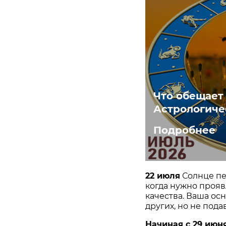
​Что обещает
Астрологиче
Подробнее
22 июля
Солнце пер
когда нужно прояв
качества. Ваша осн
других, но не под
Начиная с 29 июня