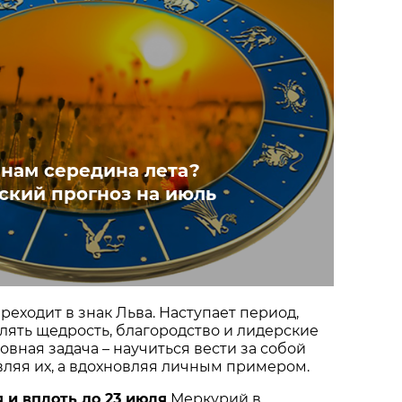
 нам середина лета?
ский прогноз на июль
еходит в знак Льва. Наступает период,
лять щедрость, благородство и лидерские
овная задача – научиться вести за собой
авляя их, а вдохновляя личным примером.
 и вплоть до 23 июля
Меркурий в