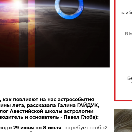
наиб
В 
Б
, как повлияют на нас астрособытия
ины лета, рассказала Галина ГАЙДУК,
лог Авестийской школы астрологии
водитель и основатель - Павел Глоба):
риод
с 29 июня по 8 июля
потребует особой