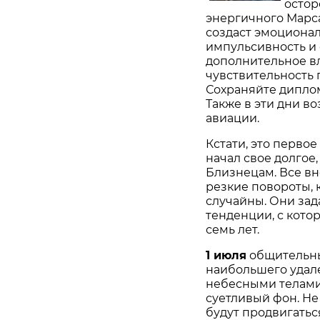
остор
энергичного Марса
создаст эмоциона
импульсивность и 
дополнительное в
чувствительность 
Сохраняйте диплом
Также в эти дни во
авиации.
Кстати, это первое
начал свое долго
Близнецам. Все в
резкие повороты, к
случайны. Они зад
тенденции, с кот
семь лет.
1 июля
общительны
наибольшего удале
небесными телами
суетливый фон. Не
будут продвигатьс