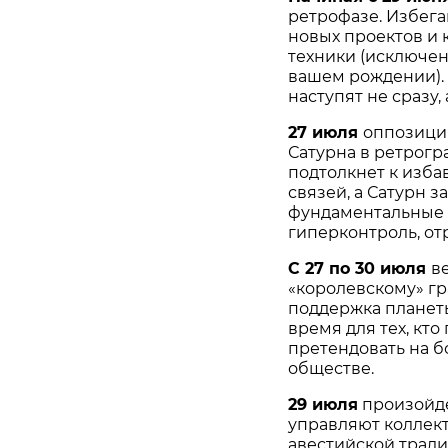
ретрофазе. Избега
новых проектов и 
техники (исключен
вашем рождении). 
наступят не сразу,
27 июля
оппозиция
Сатурна в ретрогр
подтолкнет к изба
связей, а Сатурн 
фундаментальные 
гиперконтроль, от
С 27 по 30 июля
в
«королевскому» гра
поддержка планеты
время для тех, кто
претендовать на б
обществе.
29 июля
произойде
управляют коллект
авестийской тради