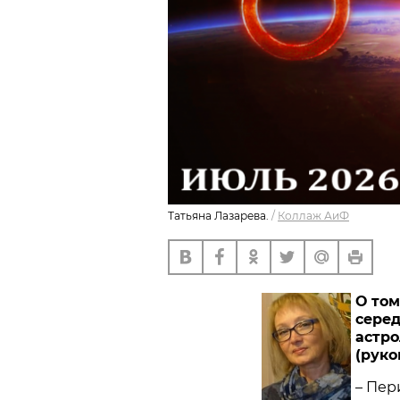
Татьяна Лазарева.
/
Коллаж АиФ
О том
серед
астро
(руко
– Пе