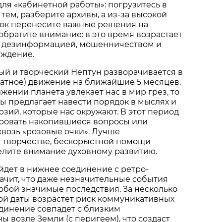
ля «кабинетной работы»: погрузитесь в
тем, разберите архивы, а из-за высокой
ок перенесите важные решения на
 обратите внимание: в это время возрастает
 с дезинформацией, мошенничеством и
уждение.
ый и творческий Нептун разворачивается в
атное) движение на ближайшие 5 месяцев.
жении планета увлекает нас в мир грез, то
бы предлагает навести порядок в мыслях и
юзий, которые нас окружают. В этот период
ировать накопившиеся вопросы или
квозь «розовые очки». Лучше
а творчестве, бескорыстной помощи
делите внимание духовному развитию.
дет в нижнее соединение с ретро-
ачит, что даже незначительные события
собой значимые последствия. За несколько
той даты возрастет риск коммуникативных
единение совпадет с близким
 возле Земли (с перигеем), что создаст