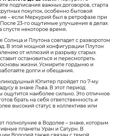
йте подписания важных договоров, старта
крупных покупок, особенно бытовой
ие – если Меркурий был в ретрофазе при
После 23-го ощутимые улучшения в делах
 а спустя некоторое время.
 Солнца и Плутона совпадет с разворотом
ад. В этой мощной конфигурации Плутон
влению от иллюзий и разрыву старых
заставит остановиться и пересмотреть
основы жизни. Усмирите гордыню и
работайте долги и обещания.
еликодушный Юпитер пройдет по 7-му
дусу в знаке Льва. В этот период
 ощутится наиболее сильно. Это отличное
 готов брать на себя ответственность и
олее высокий статус в коллективе или
т полнолуние в Водолее – знаке, которым
ивные планеты Уран и Сатурн. В
ции Водолей также связан с темой