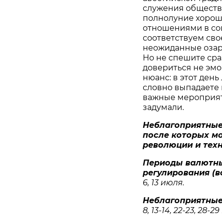
служения обществу
полнолуние хорошо
отношениями в со
соответствуем св
неожиданные озар
Но не спешите сраз
довериться не эмо
нюанс: в этот день 
словно выпадаете 
важные мероприятия
задумали.
Неблагоприятные
после которых м
революции и тех
Периоды валютны
регулирования (
6, 13 июля.
Неблагоприятные
8, 13-14, 22-23, 28-2