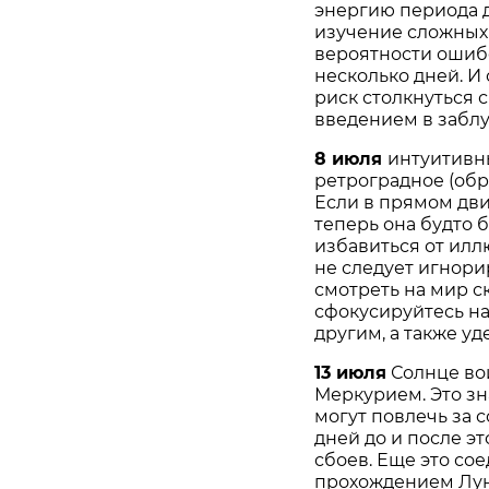
энергию периода д
изучение сложных 
вероятности ошиб
несколько дней. И
риск столкнуться
введением в забл
8 июля
интуитивн
ретроградное (обр
Если в прямом дви
теперь она будто 
избавиться от илл
не следует игнор
смотреть на мир с
сфокусируйтесь н
другим, а также у
13 июля
Солнце вой
Меркурием. Это зн
могут повлечь за 
дней до и после э
сбоев. Еще это со
прохождением Луны