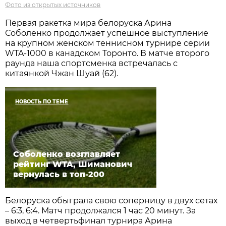
Фото из открытых источников
Первая ракетка мира белоруска Арина
Соболенко продолжает успешное выступление
на крупном женском теннисном турнире серии
WTA-1000 в канадском Торонто. В матче второго
раунда наша спортсменка встречалась с
китаянкой Чжан Шуай (62).
НОВОСТЬ ПО ТЕМЕ
Соболенко возглавляет
рейтинг WTA, Шиманович
вернулась в топ-200
Белоруска обыграла свою соперницу в двух сетах
– 6:3, 6:4. Матч продолжался 1 час 20 минут. За
выход в четвертьфинал турнира Арина