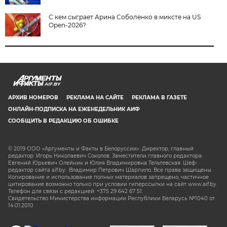
С кем сыграет Арина Соболенко в миксте на US
Open-2026?
AIF.BY
АРХИВ НОМЕРОВ
РЕКЛАМА НА САЙТЕ
РЕКЛАМА В ГАЗЕТЕ
ОНЛАЙН-ПОДПИСКА НА ЕЖЕНЕДЕЛЬНИК АИФ
СООБЩИТЬ В РЕДАКЦИЮ ОБ ОШИБКЕ
© 2019 ООО «Аргументы и Факты в Белоруссии». Директор, главный
редактор: Игорь Николаевич Соколов. Заместители главного редактора:
Евгений Юрьевич Олейник и Юлия Владимировна Тельтевская. Шеф-
редактор сайта aif.by: Владимир Петрович Шарпило. Все права защищены.
Копирование и использование полных материалов запрещено, частичное
цитирование возможно только при условии гиперссылки на сайт www.aif.by.
Телефон для связи с редакцией: +375 29 642 67 51.
Свидетельство Министерства информации Республики Беларусь №1040 от
14.01.2010