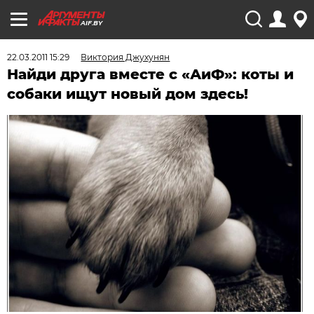
AIF.BY
22.03.2011 15:29
Виктория Джухунян
Найди друга вместе с «АиФ»: коты и
собаки ищут новый дом здесь!