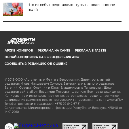
Что из себя представляют туры на тюльпановые
поля?
AIF.BY
АРХИВ НОМЕРОВ
РЕКЛАМА НА САЙТЕ
РЕКЛАМА В ГАЗЕТЕ
ОНЛАЙН-ПОДПИСКА НА ЕЖЕНЕДЕЛЬНИК АИФ
СООБЩИТЬ В РЕДАКЦИЮ ОБ ОШИБКЕ
© 2019 ООО «Аргументы и Факты в Белоруссии». Директор, главный
редактор: Игорь Николаевич Соколов. Заместители главного редактора:
Евгений Юрьевич Олейник и Юлия Владимировна Тельтевская. Шеф-
редактор сайта aif.by: Владимир Петрович Шарпило. Все права защищены.
Копирование и использование полных материалов запрещено, частичное
цитирование возможно только при условии гиперссылки на сайт www.aif.by.
Телефон для связи с редакцией: +375 29 642 67 51.
Свидетельство Министерства информации Республики Беларусь №1040 от
14.01.2010
16+