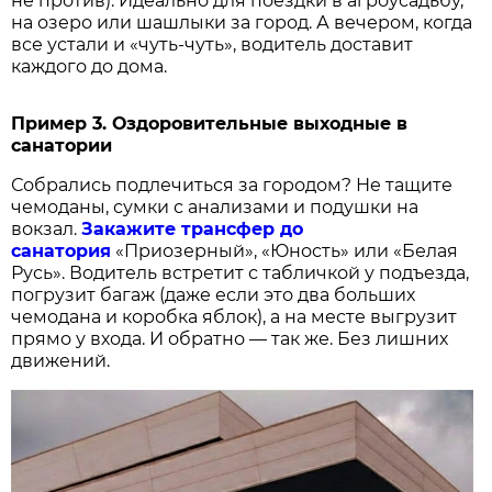
не против). Идеально для поездки в агроусадьбу,
на озеро или шашлыки за город. А вечером, когда
все устали и «чуть-чуть», водитель доставит
каждого до дома.
Пример 3. Оздоровительные выходные в
санатории
Собрались подлечиться за городом? Не тащите
чемоданы, сумки с анализами и подушки на
вокзал.
Закажите трансфер до
санатория
«Приозерный», «Юность» или «Белая
Русь». Водитель встретит с табличкой у подъезда,
погрузит багаж (даже если это два больших
чемодана и коробка яблок), а на месте выгрузит
прямо у входа. И обратно — так же. Без лишних
движений.