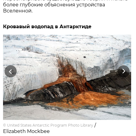
более глубокие объяснения устройства
Вселенной.
Кровавый водопад в Антарктиде
Previous
Next
/
©
United States Antarctic Program Photo Library
Elizabeth Mockbee