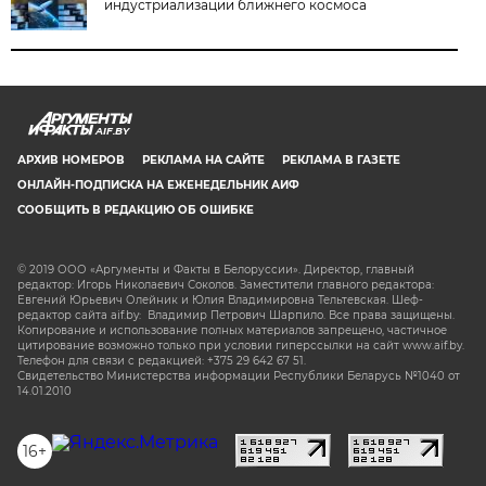
индустриализации ближнего космоса
AIF.BY
АРХИВ НОМЕРОВ
РЕКЛАМА НА САЙТЕ
РЕКЛАМА В ГАЗЕТЕ
ОНЛАЙН-ПОДПИСКА НА ЕЖЕНЕДЕЛЬНИК АИФ
СООБЩИТЬ В РЕДАКЦИЮ ОБ ОШИБКЕ
© 2019 ООО «Аргументы и Факты в Белоруссии». Директор, главный
редактор: Игорь Николаевич Соколов. Заместители главного редактора:
Евгений Юрьевич Олейник и Юлия Владимировна Тельтевская. Шеф-
редактор сайта aif.by: Владимир Петрович Шарпило. Все права защищены.
Копирование и использование полных материалов запрещено, частичное
цитирование возможно только при условии гиперссылки на сайт www.aif.by.
Телефон для связи с редакцией: +375 29 642 67 51.
Свидетельство Министерства информации Республики Беларусь №1040 от
14.01.2010
16+