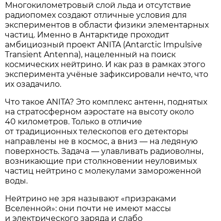
Многокилометровый слой льда и отсутствие
радиопомех создают отличные условия для
экспериментов в области физики элементарных
частиц. Именно в Антарктиде проходит
амбициозный проект ANITA (Antarctic Impulsive
Transient Antenna), нацеленный на поиск
космических нейтрино. И как раз в рамках этого
эксперимента учёные зафиксировали нечто, что
их озадачило.
Что такое ANITA? Это комплекс антенн, поднятых
на стратосферном аэростате на высоту около
40 километров. Только в отличие
от традиционных телескопов его детекторы
направлены не в космос, а вниз — на ледяную
поверхность. Задача — улавливать радиоволны,
возникающие при столкновении неуловимых
частиц нейтрино с молекулами замороженной
воды.
Нейтрино не зря называют «призраками
Вселенной»: они почти не имеют массы
и электрического заряда и слабо