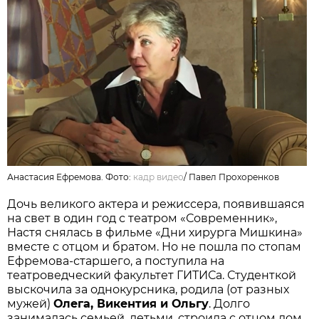
Анастасия Ефремова. Фото:
кадр видео
/
Павел Прохоренков
Дочь великого актера и режиссера, появившаяся
на свет в один год с театром «Современник»,
Настя снялась в фильме «Дни хирурга Мишкина»
вместе с отцом и братом. Но не пошла по стопам
Ефремова-старшего, а поступила на
театроведческий факультет ГИТИСа. Студенткой
выскочила за однокурсника, родила (от разных
мужей)
Олега, Викентия и Ольгу
. Долго
занималась семьей, детьми, строила с отцом дом