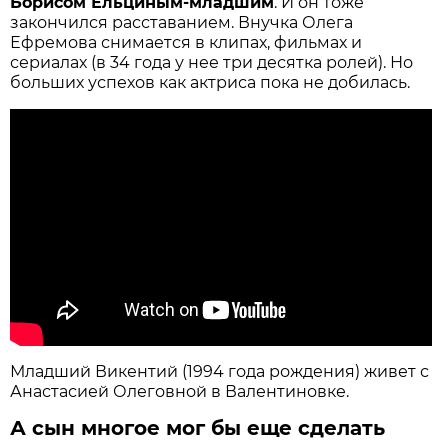
Борисом Ельциным-младшим
. И он тоже
закончился расставанием. Внучка Олега
Ефремова снимается в клипах, фильмах и
сериалах (в 34 года у нее три десятка ролей). Но
больших успехов как актриса пока не добилась.
Младший Викентий (1994 года рождения) живет с
Анастасией Олеговной в Валентиновке.
А сын многое мог бы еще сделать