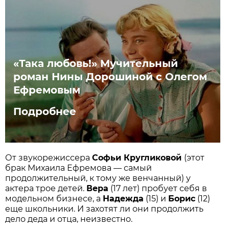
«Така любовь!» Мучительный
роман Нины Дорошиной с Олегом
Ефремовым
Подробнее
От звукорежиссера
Софьи Кругликовой
(этот
брак Михаила Ефремова — самый
продолжительный, к тому же венчанный) у
актера трое детей.
Вера
(17 лет) пробует себя в
модельном бизнесе, а
Надежда
(15) и
Борис
(12)
еще школьники. И захотят ли они продолжить
дело деда и отца, неизвестно.