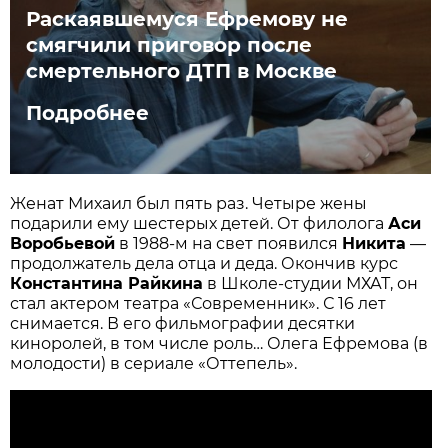
Раскаявшемуся Ефремову не
смягчили приговор после
смертельного ДТП в Москве
Подробнее
Женат Михаил был пять раз. Четыре жены
подарили ему шестерых детей. От филолога
Аси
Воробьевой
в 1988-м на свет появился
Никита
—
продолжатель дела отца и деда. Окончив курс
Константина Райкина
в Школе-студии МХАТ, он
стал актером театра «Современник». С 16 лет
снимается. В его фильмографии десятки
киноролей, в том числе роль… Олега Ефремова (в
молодости) в сериале «Оттепель».