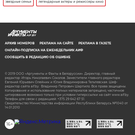
звездные семьи
легендарные актеры и режиссеры кино
AIF.BY
АРХИВ НОМЕРОВ
РЕКЛАМА НА САЙТЕ
РЕКЛАМА В ГАЗЕТЕ
ОНЛАЙН-ПОДПИСКА НА ЕЖЕНЕДЕЛЬНИК АИФ
СООБЩИТЬ В РЕДАКЦИЮ ОБ ОШИБКЕ
© 2019 ООО «Аргументы и Факты в Белоруссии». Директор, главный
редактор: Игорь Николаевич Соколов. Заместители главного редактора:
Евгений Юрьевич Олейник и Юлия Владимировна Тельтевская. Шеф-
редактор сайта aif.by: Владимир Петрович Шарпило. Все права защищены.
Копирование и использование полных материалов запрещено, частичное
цитирование возможно только при условии гиперссылки на сайт www.aif.by.
Телефон для связи с редакцией: +375 29 642 67 51.
Свидетельство Министерства информации Республики Беларусь №1040 от
14.01.2010
16+