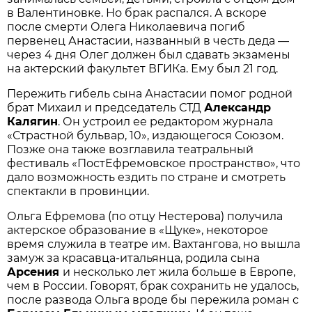
в Валентиновке. Но брак распался. А вскоре
после смерти Олега Николаевича погиб
первенец Анастасии, названный в честь деда —
через 4 дня Олег должен был сдавать экзамены
на актерский факультет ВГИКа. Ему был 21 год.
Пережить гибель сына Анастасии помог родной
брат Михаил и председатель СТД
Александр
Калягин
. Он устроил ее редактором журнала
«Страстной бульвар, 10», издающегося Союзом.
Позже она также возглавила театральный
фестиваль «ПостЕфремовское пространство», что
дало возможность ездить по стране и смотреть
спектакли в провинции.
Ольга Ефремова (по отцу Нестерова) получила
актерское образование в «Щуке», некоторое
время служила в театре им. Вахтангова, но вышла
замуж за красавца-итальянца, родила сына
Арсения
и несколько лет жила больше в Европе,
чем в России. Говорят, брак сохранить не удалось,
после развода Ольга вроде бы пережила роман с