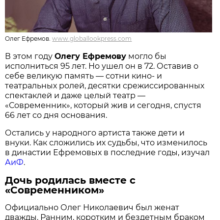
Олег Ефремов.
www.globallookpress.com
В этом году
Олегу Ефремову
могло бы
исполниться 95 лет. Но ушел он в 72. Оставив о
себе великую память — сотни кино- и
театральных ролей, десятки срежиссированных
спектаклей и даже целый театр —
«Современник», который жив и сегодня, спустя
66 лет со дня основания.
Остались у народного артиста также дети и
внуки. Как сложились их судьбы, что изменилось
в династии Ефремовых в последние годы, изучал
АиФ
.
Дочь родилась вместе с
«Современником»
Официально Олег Николаевич был женат
дважды. Ранним, коротким и бездетным браком