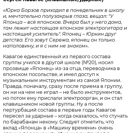
«Юрка Борзов приходил в понедельник в школу
и, мечтательно полузакрыв глаза, вещал: "У
Японца – всё японское. Вчера был у него дома,
там лежит настоящая японская электрогитара и
настоящий усилитель". Японец – Юркин друг
детства. Его зовут Сережа, японец он только
наполовину, и я с ним не знаком».
Кавагое единственный из первого состава
группы учился в другой школе (№20), носил
прозвище «Японец» из-за отца, переводчика в
японском посольстве, и имел доступ к
музыкальным инструментам из самой Японии.
Правда, поначалу, сразу после приема в группу,
он ни на чем не играл – не было инструментов,
но потом ему прислали электроорган, и он стал
клавишником новой группы. Ну а после
пертурбаций состава в первые годы Кавагое
пересел за ударные – когда оказалось, что стучать
по барабанам некому. Следует отметить, что
вклад «Японца» в «Машину времени» очень