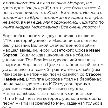
я познакомился и с его кошкой Марфой, и с
трактиром "Не рыдай", но это уже было позже. А
пока выяснилось, что Юра – Битломан. Но если я
Битломан, то Юра – Битломан в квадрате, в кубе,
не знаю, в чем еще. Мы подружились». (цитата по
книге Андрея Макаревича «Все очень просто»)
Борзов был одним из двух новичков в школе
№19, в которой учился и Макаревич; его отцом
был участник Великой Отечественной войны,
маршал авиации, Герой Советского Союза
Иван
Борзов.
Сошлись два школьника на общем
увлечении The Beatles и идеологией хиппи; в
квартире Борзовых в Доме на набережной летом
устраивался тот самый трактир «Не рыдай» (там
Макаревич, например, познакомился со
Стасом
Наминым
). В группе Борзов играл на барабанах,
но не очень долго – до 1972 года; он принял
участие в самой первой записи группы,
магнитоальбома с англоязычными песнями
«Time Machines», из которого уцелела лишь одна
песня – «This Happened to Me», изданная только в