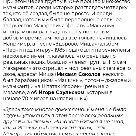
При этом через группу в 70-е прошло множество
музыкантов, среди которых разглядеть четверку
тех, кто её создал, было не просто. И среди
баллад, которыми было переполнено сольное
творчество Макаревича, фанаты «Машины»
иногда могли разглядеть тоску по старым
добрым временам, когда все только начиналось.
Например, в песне «Здорово, Миша» (альбом
«Песни под гитару» 1985 года) были перечислены
несколько имен, и, казалось, что речь идет о
реальных людях, бывших членах группы. Но сам
Макаревич это отрицал – мол, реальных там всего
двое, адресат Миша (
Михаил Соколов
, недолго
был барабанщиком «Машины», потом – джазовый
музыкант) и «в Штатах Игорек» (речь не о
Мазаеве, а об
Игоре Саульском
, который в
начале 70-х играл на клавишных).
«Здесь тоже многое домыслено. У меня не было
задачи упомянуть в этой песне всех реальных
друзей и знакомых. Никакого Витька я не знал,
как и Женьки в «Поющих гитарах», – так
Макаревич объясняет смысл песни в книге