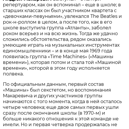
репертуаром, как он вспоминал – еще в школе; в
старших классах он был участником квартета с
«девочками-певуньями», увлекался The Beatles и
рок-н-роллом в целом, а после того, как в его
школе выступила группа «Атланты», заболел
роком всерьез и на всю жизнь. Тогда же удачно
сложились обстоятельства, рядом оказались
умеющие играть на музыкальных инструментах
единомышленники – и в конце мая 1969 года
появилась группа «Time Machines» («Машины
времени»), которая потом и стала той «Машиной
времени», которой в этом году исполняется
полвека.
По официальным данным, первый состав
«Машины» был секстетом, но воспоминания
Макаревича и других участников группы
начинаются с того момента, когда в ней осталось
четыре человека; еще двое самых первых ушли
сразу после окончания школы (в 1970-м) и
больше никакого отношения к этой команде не
имели. Но и первая четверка продержалась не