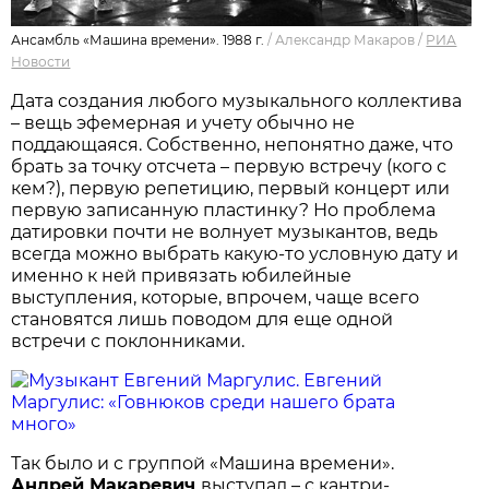
Ансамбль «Машина времени». 1988 г.
/
Александр Макаров
/
РИА
Новости
Дата создания любого музыкального коллектива
– вещь эфемерная и учету обычно не
поддающаяся. Собственно, непонятно даже, что
брать за точку отсчета – первую встречу (кого с
кем?), первую репетицию, первый концерт или
первую записанную пластинку? Но проблема
датировки почти не волнует музыкантов, ведь
всегда можно выбрать какую-то условную дату и
именно к ней привязать юбилейные
выступления, которые, впрочем, чаще всего
становятся лишь поводом для еще одной
встречи с поклонниками.
Евгений
Маргулис: «Говнюков среди нашего брата
много»
Так было и с группой «Машина времени».
Андрей Макаревич
выступал – с кантри-