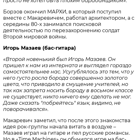
просто не хотел быть плохим барабанщиком».
Борзов окончил МАРХИ, в который поступил
вместе с Макаревичем, работал архитектором, а с
середины 80-х занимался поисковой
деятельностью по перезахоронению солдат
Второй мировой войны.
Игорь Мазаев (бас-гитара)
«Второй новенький был Игорь Мазаев. Он
пришел к нам из интерната и выглядел гораздо
самостоятельнее нас. Усугублялось это тем, что у
него густо росла борода совершенно золотого
цвета, что приводило в смущение учителей, но
так как запрета носить бороду в восьмом классе
не существует, никто ничего ему сделать не мог.
Даже сказать "побрейтесь" язык, видимо, не
поворачивался».
Макаревич заметил, что после этого знакомства
идея рок-группы начала витать в воздухе –
Мазаев играл на гитаре и пел русские романсы.
Но в «Time Machines» он обучился игре на бас-