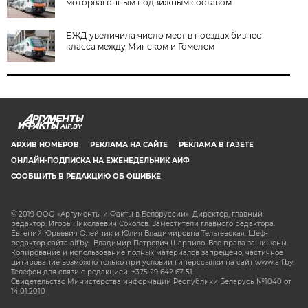
моторвагонным подвижным составом
БЖД увеличила число мест в поездах бизнес-
класса между Минском и Гомелем
AIF.BY
АРХИВ НОМЕРОВ
РЕКЛАМА НА САЙТЕ
РЕКЛАМА В ГАЗЕТЕ
ОНЛАЙН-ПОДПИСКА НА ЕЖЕНЕДЕЛЬНИК АИФ
СООБЩИТЬ В РЕДАКЦИЮ ОБ ОШИБКЕ
© 2019 ООО «Аргументы и Факты в Белоруссии». Директор, главный
редактор: Игорь Николаевич Соколов. Заместители главного редактора:
Евгений Юрьевич Олейник и Юлия Владимировна Тельтевская. Шеф-
редактор сайта aif.by: Владимир Петрович Шарпило. Все права защищены.
Копирование и использование полных материалов запрещено, частичное
цитирование возможно только при условии гиперссылки на сайт www.aif.by.
Телефон для связи с редакцией: +375 29 642 67 51.
Свидетельство Министерства информации Республики Беларусь №1040 от
14.01.2010