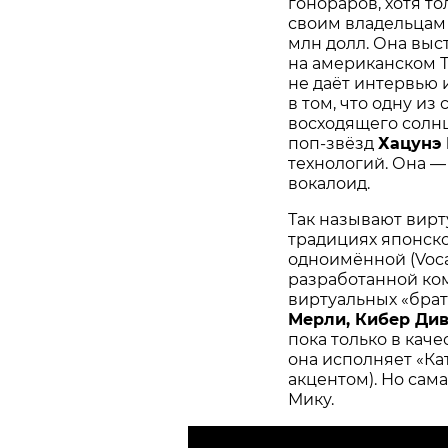
гонораров, хотя т
своим владельцам 
млн долл. Она выс
на американском Т
не даёт интервью и
в том, что одну из
восходящего солнц
поп-звёзд
Хацунэ
технологий. Она —
вокалоид.
Так называют вирт
традициях японск
одноимённой (Voc
разработанной ком
виртуальных «брат
Мерли, Кибер Ди
пока только в каче
она исполняет «Ка
акцентом). Но сам
Мику.