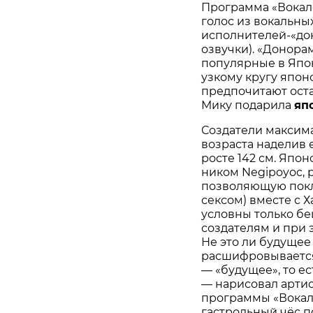
Программа «Вокал
голос из вокальны
исполнителей-«дон
озвучки). «Донора
популярные в Япон
узкому кругу япон
предпочитают оста
Мику подарила
яп
Создатели максим
возраста наделив е
росте 142 см. Япо
ником Negipoyoc, 
позволяющую покл
сексом) вместе с Х
условны только бе
создателям и при 
Не это ли будущее
расшифровывается:
— «будущее», то ес
— нарисовал артис
программы «Вокало
гастрольный чёс по