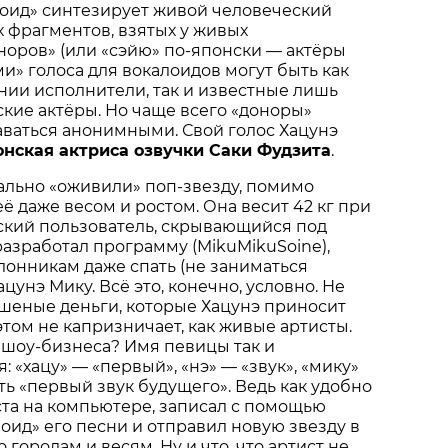
оид» синтезирует живой человеческий
х фрагментов, взятых у живых
оров» (или «сэйю» по-японски — актёры
ми» голоса для вокалоидов могут быть как
ии исполнители, так и известные лишь
ские актёры. Но чаще всего «доноры»
ваться анонимными. Свой голос Хацунэ
онская актриса озвучки Саки Фудзита
.
ально «оживили» поп-звезду, помимо
ё даже весом и ростом. Она весит 42 кг при
нский пользователь, скрывающийся под
разработал программу (MikuMikuSoine),
онникам даже спать (не заниматься
ацунэ Мику. Всё это, конечно, условно. Не
шеные деньги, которые Хацунэ приносит
этом не капризничает, как живые артисты.
 шоу-бизнеса? Имя певицы так и
 «хацу» — «первый», «нэ» — «звук», «мику»
ть «первый звук будущего». Ведь как удобно
та на компьютере, записал с помощью
ид» его песни и отправил новую звезду в
 городам и весям. Ну и что, что артист не