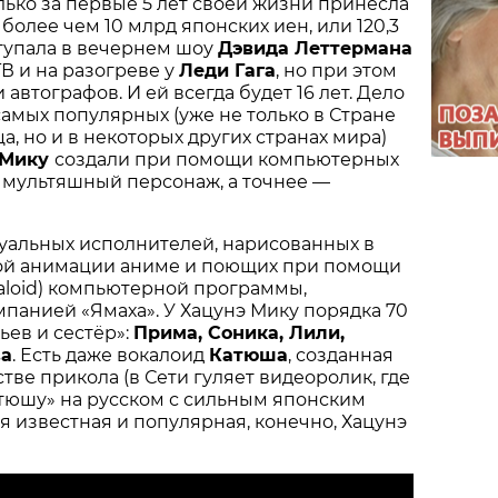
олько за первые 5 лет своей жизни принесла
более чем 10 млрд японских иен, или 120,3
тупала в вечернем шоу
Дэвида Леттермана
В и на разогреве у
Леди Гага
, но при этом
 автографов. И ей всегда будет 16 лет. Дело
 самых популярных (уже не только в Стране
а, но и в некоторых других странах мира)
 Мику
создали при помощи компьютерных
 мультяшный персонаж, а точнее —
уальных исполнителей, нарисованных в
ой анимации аниме и поющих при помощи
aloid) компьютерной программы,
панией «Ямаха». У Хацунэ Мику порядка 70
ьев и сестёр»:
Прима, Соника, Лили,
ва
. Есть даже вокалоид
Катюша
, созданная
стве прикола (в Сети гуляет видеоролик, где
тюшу» на русском с сильным японским
ая известная и популярная, конечно, Хацунэ