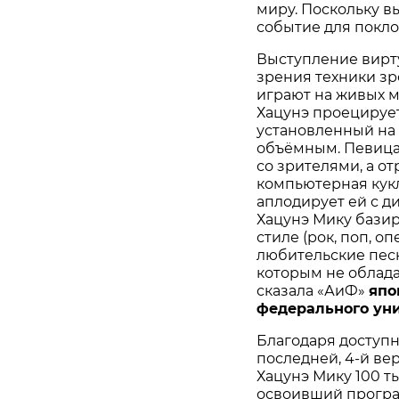
миру. Поскольку вы
событие для покло
Выступление вирту
зрения техники зр
играют на живых м
Хацунэ проецирует
установленный на
объёмным. Певица
со зрителями, а от
компьютерная кукл
аплодирует ей с д
Хацунэ Мику базир
стиле (рок, поп, о
любительские песн
которым не облада
сказала «АиФ»
япо
федерального уни
Благодаря доступ
последней, 4-й верс
Хацунэ Мику 100 т
освоивший програ