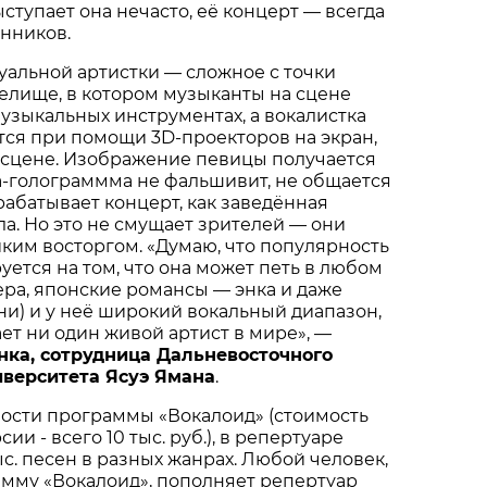
ступает она нечасто, её концерт — всегда
нников.
альной артистки — сложное с точки
елище, в котором музыканты на сцене
узыкальных инструментах, а вокалистка
ся при помощи 3D-проекторов на экран,
 сцене. Изображение певицы получается
-голограммма не фальшивит, не общается
рабатывает концерт, как заведённая
а. Но это не смущает зрителей — они
иким восторгом. «Думаю, что популярность
уется на том, что она может петь в любом
пера, японские романсы — энка и даже
и) и у неё широкий вокальный диапазон,
ет ни один живой артист в мире», —
нка, сотрудница Дальневосточного
верситета Ясуэ Ямана
.
ности программы «Вокалоид» (стоимость
ии - всего 10 тыс. руб.), в репертуаре
ыс. песен в разных жанрах. Любой человек,
мму «Вокалоид», пополняет репертуар