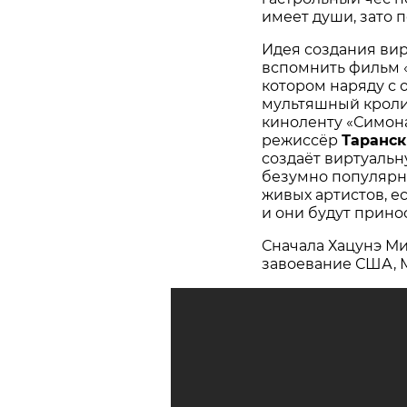
имеет души, зато 
Идея создания вир
вспомнить фильм «К
котором наряду с
мультяшный кроли
киноленту «Симона»
режиссёр
Таранск
создаёт виртуальн
безумно популярн
живых артистов, е
и они будут прино
Сначала Хацунэ Ми
завоевание США, М