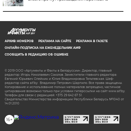
AIF.BY
АРХИВ НОМЕРОВ
РЕКЛАМА НА САЙТЕ
РЕКЛАМА В ГАЗЕТЕ
ОНЛАЙН-ПОДПИСКА НА ЕЖЕНЕДЕЛЬНИК АИФ
СООБЩИТЬ В РЕДАКЦИЮ ОБ ОШИБКЕ
© 2019 ООО «Аргументы и Факты в Белоруссии». Директор, главный
редактор: Игорь Николаевич Соколов. Заместители главного редактора:
Евгений Юрьевич Олейник и Юлия Владимировна Тельтевская. Шеф-
редактор сайта aif.by: Владимир Петрович Шарпило. Все права защищены.
Копирование и использование полных материалов запрещено, частичное
цитирование возможно только при условии гиперссылки на сайт www.aif.by.
Телефон для связи с редакцией: +375 29 642 67 51.
Свидетельство Министерства информации Республики Беларусь №1040 от
14.01.2010
16+