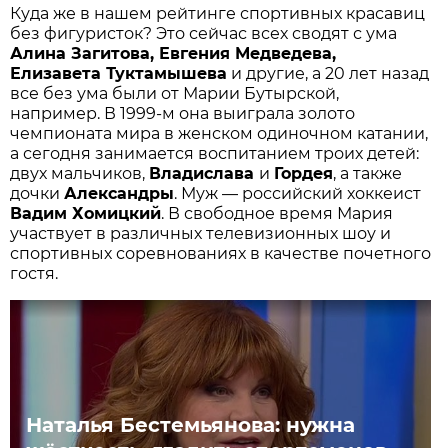
Куда же в нашем рейтинге спортивных красавиц
без фигуристок? Это сейчас всех сводят с ума
Алина Загитова, Евгения Медведева,
Елизавета Туктамышева
и другие, а 20 лет назад
все без ума были от Марии Бутырской,
например. В 1999-м она выиграла золото
чемпионата мира в женском одиночном катании,
а сегодня занимается воспитанием троих детей:
двух мальчиков,
Владислава
и
Гордея
, а также
дочки
Александры
. Муж — российский хоккеист
Вадим Хомицкий
. В свободное время Мария
участвует в различных телевизионных шоу и
спортивных соревнованиях в качестве почетного
гостя.
Наталья Бестемьянова: нужна