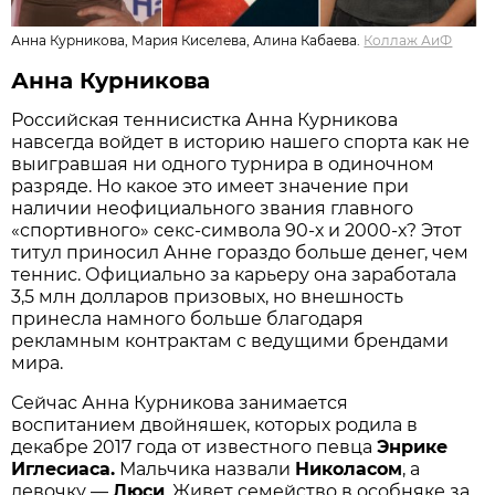
Анна Курникова, Мария Киселева, Алина Кабаева.
Коллаж АиФ
Анна Курникова
Российская теннисистка Анна Курникова
навсегда войдет в историю нашего спорта как не
выигравшая ни одного турнира в одиночном
разряде. Но какое это имеет значение при
наличии неофициального звания главного
«спортивного» секс-символа 90-х и 2000-х? Этот
титул приносил Анне гораздо больше денег, чем
теннис. Официально за карьеру она заработала
3,5 млн долларов призовых, но внешность
принесла намного больше благодаря
рекламным контрактам с ведущими брендами
мира.
Сейчас Анна Курникова занимается
воспитанием двойняшек, которых родила в
декабре 2017 года от известного певца
Энрике
Иглесиаса.
Мальчика назвали
Николасом
, а
девочку —
Люси
. Живет семейство в особняке за