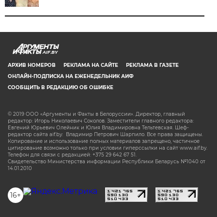
AIF.BY
АРХИВ НОМЕРОВ
РЕКЛАМА НА САЙТЕ
РЕКЛАМА В ГАЗЕТЕ
ОНЛАЙН-ПОДПИСКА НА ЕЖЕНЕДЕЛЬНИК АИФ
СООБЩИТЬ В РЕДАКЦИЮ ОБ ОШИБКЕ
© 2019 ООО «Аргументы и Факты в Белоруссии». Директор, главный
редактор: Игорь Николаевич Соколов. Заместители главного редактора:
Евгений Юрьевич Олейник и Юлия Владимировна Тельтевская. Шеф-
редактор сайта aif.by: Владимир Петрович Шарпило. Все права защищены.
Копирование и использование полных материалов запрещено, частичное
цитирование возможно только при условии гиперссылки на сайт www.aif.by.
Телефон для связи с редакцией: +375 29 642 67 51.
Свидетельство Министерства информации Республики Беларусь №1040 от
14.01.2010
16+