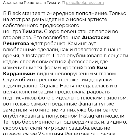
Анастасия Решетова и Тимати. ©
globallookpress.com
В Black star team очередное пополнение. Только
на этот раз речь идет не о новом артисте
собственного продюсерского
центра
Тимати.
Скоро певец станет папой во
второй раз. Его возлюбленная
Анастасия
Решетова
ждет ребенка. Каминг-аут
влюбленные сделали, как и полагается в наше
время, в Instagram. Пара опубликовала в соцсети
кадры своей совместной фотоссесии, где
изменившиеся формы «российской
Ким
Кардашьян
» видны невооруженным глазом.
Слухи об интересном положении девушки
ходили давно. Однако Настя не сдавалась и в
целях конспирации продолжала радовать
подписчиков фото с идеально плоским животом,
вот только самые преданные фанаты тут же
заметили, что многие из них уже были ранее
опубликованы в популярном Instagram модели.
Теперь беременность подтвердилась, и, видимо,
скоро светский мир ждет свадьба, ведь не
откажется же 23-летняя Решетова от повода