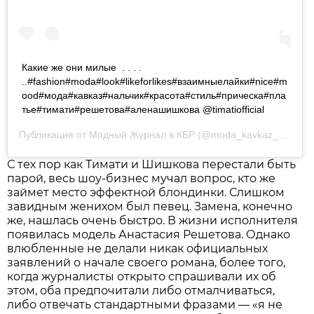
Какие же они милые ️ . . . .
..#fashion#moda#look#likeforlikes#взаимныелайки#nice#m
ood#мода#кавказ#нальчик#красота#стиль#прическа#пла
тье#тимати#решетова#аленашишкова @timatiofficial
Публикация от
Модный Журнал в КБР
(@moda_kavkaz_07)
4 И
С тех пор как Тимати и Шишкова перестали быть
парой, весь шоу-бизнес мучал вопрос, кто же
займет место эффектной блондинки. Слишком
завидным женихом был певец. Замена, конечно
же, нашлась очень быстро. В жизни исполнителя
появилась модель Анастасия Решетова. Однако
влюбленные не делали никак официальных
заявлений о начале своего романа, более того,
когда журналисты открыто спрашивали их об
этом, оба предпочитали либо отмалчиваться,
либо отвечать стандартными фразами — «я не