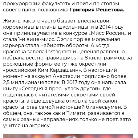
прокурорский факультет» и пойти по стопам
своего папы, полковника
Григория Решетова.
Жизнь, как это часто бывает, внесла свои
коррективы в планы школьницы, и в 2014 году
она приняла участие в конкурсе «Мисс Россия» и
стала 1-й вице-мисс. С этих пор ее модельная
карьера стала набирать обороты. А когда
красотка завела Instagram и целенаправленно
набрала вес, поправившись на 8 килограммов, за
роскошные формы ее тут же окрестили
«российской Ким Кардашьян». В настоящий
момент на аккаунт Анастасии подписано более
2,5 миллиона человек. В 2017 году она написала
книгу «Сегодня я проснулась другой», где
поделилась с читателями секретами своей
красоты, а еще девушка открыла свой салон
красоты, став самой настоящей бизнесвумен. В
общем, она, так же как и Тимати, развивается в
самых разных направлениях, только не поет, зато
учится на актрису.