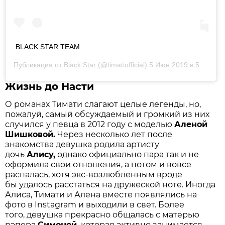
BLACK STAR TEAM ️
Публикация от
Black Star
(@timatiofficial)
5 Июн 2019 в 5:11 PDT
Жизнь до Насти
О романах Тимати слагают целые легенды, но,
пожалуй, самый обсуждаемый и громкий из них
случился у певца в 2012 году с моделью
Аленой
Шишковой.
Через несколько лет после
знакомства девушка родила артисту
дочь
Алису,
однако официально пара так и не
оформила свои отношения, а потом и вовсе
распалась, хотя экс-возлюбленным вроде
бы удалось расстаться на дружеской ноте. Иногда
Алиса, Тимати и Алена вместе появлялись на
фото в Instagram и выходили в свет. Более
того, девушка прекрасно общалась с матерью
рэпера
Симоной,
которая активно занимается