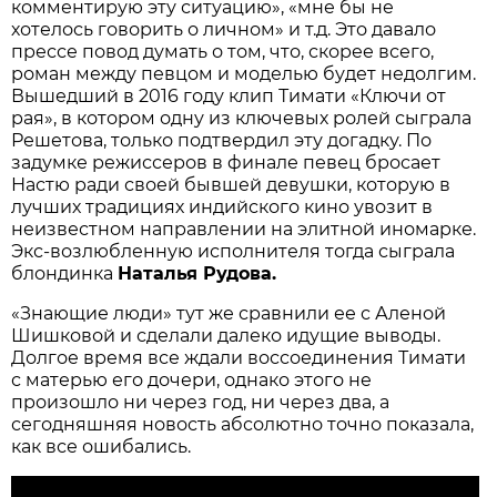
комментирую эту ситуацию», «мне бы не
хотелось говорить о личном» и т.д. Это давало
прессе повод думать о том, что, скорее всего,
роман между певцом и моделью будет недолгим.
Вышедший в 2016 году клип Тимати «Ключи от
рая», в котором одну из ключевых ролей сыграла
Решетова, только подтвердил эту догадку. По
задумке режиссеров в финале певец бросает
Настю ради своей бывшей девушки, которую в
лучших традициях индийского кино увозит в
неизвестном направлении на элитной иномарке.
Экс-возлюбленную исполнителя тогда сыграла
блондинка
Наталья Рудова.
«Знающие люди» тут же сравнили ее с Аленой
Шишковой и сделали далеко идущие выводы.
Долгое время все ждали воссоединения Тимати
с матерью его дочери, однако этого не
произошло ни через год, ни через два, а
сегодняшняя новость абсолютно точно показала,
как все ошибались.