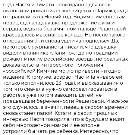
года Настя и Тимати неожиданно для всех
выложили романтическое видео из Парижа, куда
отправились на Новый год. Видимо, именно там
певец сделал девушке предложение руки и
сердца, ведь на безымянном пальце Решетовой
красовалось массивное кольцо. Но после такого
откровения они снова ушли «в подполье». Да,
некоторые журналисты писали, что девушку
видели в клинике «Лапино», где по традиции
рожают многие российские звезды, но реальных
доказательств интересного положения
«российской Ким» не могло привести ни одно
издание. К тому же, возраст Насти (в январе ей
только исполнилось 23 года), и высказывания о
том, что сначала нужно самореализоваться в
работе, а уже потом заводить детей, не
предвещали беременности Решетовой. И все же
это случилось, а значит, певец в скором времени
снова станет папой. Кстати, в своих прошлых
интервью Настя говорила, что в будущем видит
себя многодетной мамой и ее вполне
устроили бы четыре ребенка. Интересно, что