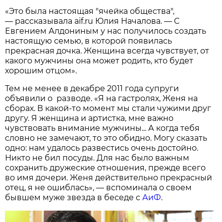
«Это была настоящая "ячейка общества",
— рассказывала aif.ru Юлия Началова. — С
Евгением Алдониным у нас получилось создать
настоящую семью, в которой появилась
прекрасная дочка. Женщина всегда чувствует, от
какого мужчины она может родить, кто будет
хорошим отцом».
Тем не менее в декабре 2011 года супруги
объявили о разводе. «Я на гастролях, Женя на
сборах. В какой-то момент мы стали чужими друг
другу. Я женщина и артистка, мне важно
чувствовать внимание мужчины... А когда тебя
словно не замечают, то это обидно. Могу сказать
одно: нам удалось развестись очень достойно.
Никто не бил посуды. Для нас было важным
сохранить дружеские отношения, прежде всего
во имя дочери. Женя действительно прекрасный
отец, я не ошиблась», — вспоминала о своем
бывшем муже звезда в беседе с
АиФ
.