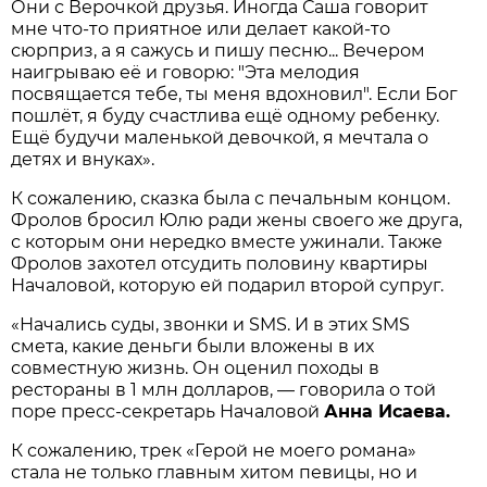
Они с Верочкой друзья. Иногда Саша говорит
мне что-то приятное или делает какой-то
сюрприз, а я сажусь и пишу песню... Вечером
наигрываю её и говорю: "Эта мелодия
посвящается тебе, ты меня вдохновил". Если Бог
пошлёт, я буду счастлива ещё одному ребенку.
Ещё будучи маленькой девочкой, я мечтала о
детях и внуках».
К сожалению, сказка была с печальным концом.
Фролов бросил Юлю ради жены своего же друга,
с которым они нередко вместе ужинали. Также
Фролов захотел отсудить половину квартиры
Началовой, которую ей подарил второй супруг.
«Начались суды, звонки и SMS. И в этих SMS
смета, какие деньги были вложены в их
совместную жизнь. Он оценил походы в
рестораны в 1 млн долларов, — говорила о той
поре пресс-секретарь Началовой
Анна Исаева.
К сожалению, трек «Герой не моего романа»
стала не только главным хитом певицы, но и