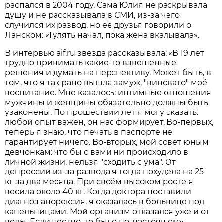
распался в 2004 году. Сама Юлия не раскрывала
душу и не рассказывала в СМИ, из-за чего
случился их развод, но её друзья говорили о
Ланском: «Гулять начал, пока жена вкалывала».
В интервью aif.ru звезда рассказывала: «В 19 лет
трудно принимать какие-то взвешенные
решения и думать на перспективу. Может быть, в
том, что я так рано вышла замуж, "виновато" моё
воспитание. Мне казалось: интимные отношения
мужчины и женщины обязательно должны быть
узаконены. По прошествии лет я могу сказать:
любой опыт важен, он нас формирует. Во-первых,
теперь я знаю, что печать в паспорте не
гарантирует ничего. Во-вторых, мой совет юным
девчонкам: что бы с вами ни происходило в
личной жизни, нельзя "сходить с ума". От
депрессии из-за развода я тогда похудела на 25
кг за два месяца. При своём высоком росте я
весила около 40 кг. Когда доктора поставили
диагноз анорексия, я оказалась в больнице под
капельницами. Мой организм отказался уже и от
воды. Если честно, то было по-настоящему