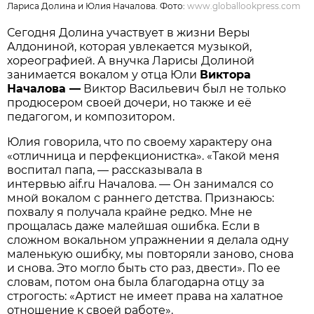
Лариса Долина и Юлия Началова. Фото:
www.globallookpress.com
Сегодня Долина участвует в жизни Веры
Алдониной, которая увлекается музыкой,
хореографией. А внучка Ларисы Долиной
занимается вокалом у отца Юли
Виктора
Началова —
Виктор Васильевич был не только
продюсером своей дочери, но также и её
педагогом, и композитором.
Юлия говорила, что по своему характеру она
«отличница и перфекционистка». «Такой меня
воспитал папа, — рассказывала в
интервью aif.ru Началова. — Он занимался со
мной вокалом с раннего детства. Признаюсь:
похвалу я получала крайне редко. Мне не
прощалась даже малейшая ошибка. Если в
сложном вокальном упражнении я делала одну
маленькую ошибку, мы повторяли заново, снова
и снова. Это могло быть сто раз, двести». По ее
словам, потом она была благодарна отцу за
строгость: «Артист не имеет права на халатное
отношение к своей работе».