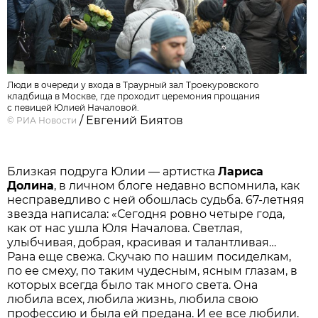
Люди в очереди у входа в Траурный зал Троекуровского
кладбища в Москве, где проходит церемония прощания
с певицей Юлией Началовой.
/ Евгений Биятов
©
РИА Новости
Близкая подруга Юлии — артистка
Лариса
Долина
, в личном блоге недавно вспомнила, как
несправедливо с ней обошлась судьба. 67-летняя
звезда написала: «Сегодня ровно четыре года,
как от нас ушла Юля Началова. Светлая,
улыбчивая, добрая, красивая и талантливая…
Рана еще свежа. Скучаю по нашим посиделкам,
по ее смеху, по таким чудесным, ясным глазам, в
которых всегда было так много света. Она
любила всех, любила жизнь, любила свою
профессию и была ей предана. И ее все любили.