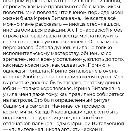
вечером и рассказать о своей школьной любви,
спросить, как мне правильно себя с мальчиком
повести. Мне повезло, что в юном периоде моей
жизни была Ирина Витальевна. Не всегда всё
можно маме рассказать — иногда стесняешься,
иногда боишься реакции. А с Понаровской я без
страха разговаривала и всегда могла получить
совет взрослого умного человека. Она за меня
переживала, болела душой. Учила не только
исполнительскому мастерству, общению со
зрителем, но и всему остальному, вплоть до того,
как надо краситься, как одеваться. Помню, я
однажды пришла к Ирине Витальевне в очень
короткой юбке, а она поставила меня в угол. Мол,
в артистке должна быть загадка, поэтому длина
юбки — только королевская. Ирина Витальевна
учила меня даже тому, как правильно собираться
на гастроли. Это был определённый ритуал.
Садимся в самолёт. Начинается проверка
косметички. Каждый карандашик должен быть
подточен, на пудренице не должно быть
отпечатков пальцев. Годы с Ириной Витальевной
— удивительная школа артистической и