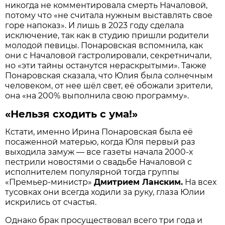
никогда не комментировала смерть Началовой,
потому что «не считала нужным выставлять свое
горе напоказ». И лишь в 2023 году сделала
исключение, так как в студию пришли родители
молодой певицы. Понаровская вспомнила, как
они с Началовой гастролировали, секретничали,
но «эти тайны останутся нераскрытыми». Также
Понаровская сказала, что Юлия была солнечным
человеком, от нее шёл свет, её обожали зрители,
она «на 200% выполнила свою программу».
«Нельзя сходить с ума!»
Кстати, именно Ирина Понаровская была её
посаженной матерью, когда Юля первый раз
выходила замуж — все газеты начала 2000-х
пестрили новостями о свадьбе Началовой с
исполнителем популярной тогда группы
«Премьер-министр»
Дмитрием Ланским.
На всех
тусовках они всегда ходили за руку, глаза Юлии
искрились от счастья.
Однако брак просуществовал всего три года и