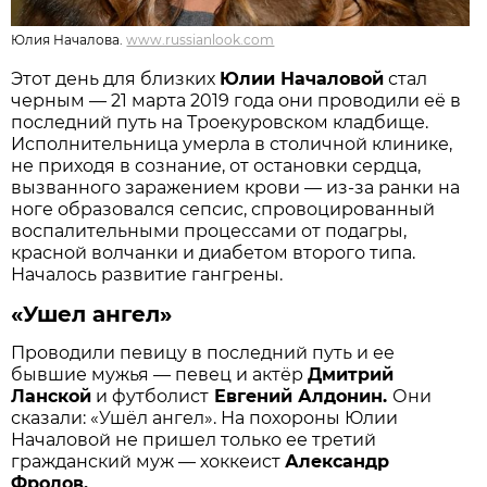
Юлия Началова.
www.russianlook.com
Этот день для близких
Юлии Началовой
стал
черным — 21 марта 2019 года они проводили её в
последний путь на Троекуровском кладбище.
Исполнительница умерла в столичной клинике,
не приходя в сознание, от остановки сердца,
вызванного заражением крови — из-за ранки на
ноге образовался сепсис, спровоцированный
воспалительными процессами от подагры,
красной волчанки и диабетом второго типа.
Началось развитие гангрены.
«Ушел ангел»
Проводили певицу в последний путь и ее
бывшие мужья — певец и актёр
Дмитрий
Ланской
и футболист
Евгений Алдонин.
Они
сказали: «Ушёл ангел». На похороны Юлии
Началовой не пришел только ее третий
гражданский муж — хоккеист
Александр
Фролов.