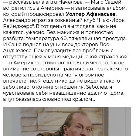
— рассказывала aif.ru Началова. — Мы с Сашей
встретились в Америке — я записывала альбом,
который продюсировал
Уолтер Афанасьев
.
Александр играл за хоккейный клуб "Нью-Йорк
Рейнджерс". В тот день я выглядела, как мне
кажется, ужасно. Без макияжа и полностью
разбита: температура 40, тяжелейшая простуда.
И Саша поднял на уши всех докторов Лос-
Анджелеса. Помог уладить все проблемы с
отсутствующей у меня медицинской страховкой
— в Америке с этим сложно. Если честно, такое
внимание со стороны практически незнакомого
человека произвело на меня огромное
впечатление. Я ещё никогда не видела такого
заботливого ко мне отношения. Заболев, я
чувствовала себя незащищенно вдали от дома,
а тут оказалась словно под крылом...