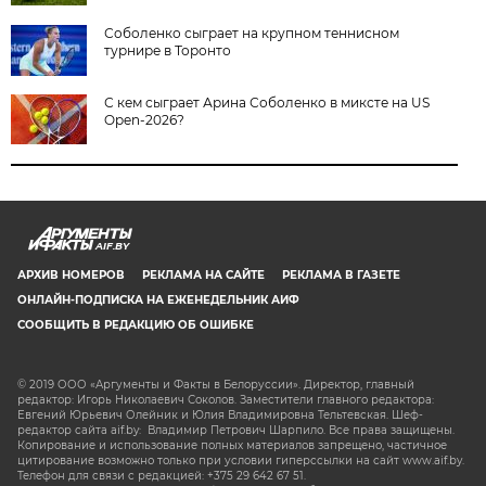
Соболенко сыграет на крупном теннисном
турнире в Торонто
С кем сыграет Арина Соболенко в миксте на US
Open-2026?
AIF.BY
АРХИВ НОМЕРОВ
РЕКЛАМА НА САЙТЕ
РЕКЛАМА В ГАЗЕТЕ
ОНЛАЙН-ПОДПИСКА НА ЕЖЕНЕДЕЛЬНИК АИФ
СООБЩИТЬ В РЕДАКЦИЮ ОБ ОШИБКЕ
© 2019 ООО «Аргументы и Факты в Белоруссии». Директор, главный
редактор: Игорь Николаевич Соколов. Заместители главного редактора:
Евгений Юрьевич Олейник и Юлия Владимировна Тельтевская. Шеф-
редактор сайта aif.by: Владимир Петрович Шарпило. Все права защищены.
Копирование и использование полных материалов запрещено, частичное
цитирование возможно только при условии гиперссылки на сайт www.aif.by.
Телефон для связи с редакцией: +375 29 642 67 51.