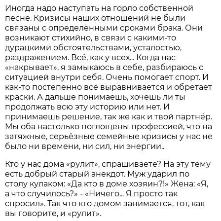
Иногда надо наступать на горло собственной
песне. Кризисы наших отношений не были
связаны с определёнными сроками брака. Они
возникают стихийно, в связи с какими-то
дурацкими обстоятельствами, усталостью,
раздражением. Всё, как у всех... Когда нас
«накрывает», я замыкаюсь в себе, разбираюсь с
ситуацией внутри себя. Очень помогает спорт. И
как-то постепенно всё выравнивается и обретает
краски. А дальше понимаешь, хочешь ли ты
продолжать всю эту историю или нет. И
принимаешь решение, так же как и твой партнёр.
Мы оба настолько поглощены профессией, что на
затяжные, серьёзные семейные кризисы у нас не
было ни времени, ни сил, ни энергии..
Кто у нас дома «рулит», спрашиваете? На эту тему
есть добрый старый анекдот. Муж ударил по
столу кулаком: «Да кто в доме хозяин?!» Жена: «Я,
а что случилось?» - «Ничего... Я просто так
спросил». Так что кто домом занимается, тот, как
вы говорите, и «рулит».