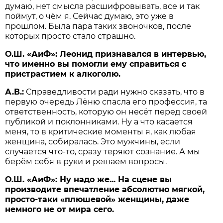
думаю, нет смысла расшифровывать, все и так
поймут, о чём я. Сейчас думаю, это уже в
прошлом. Была пара таких звоночков, после
которых просто стало страшно.
О.Ш. «АиФ»: Леонид признавался в интервью,
что именно вы помогли ему справиться с
пристрастием к алко­голю.
А.В.:
Справедливости ради нужно сказать, что в
первую очередь Лёню спасла его профессия, та
ответственность, которую он несёт перед своей
публикой и поклонниками. Ну а что касается
меня, то в критические моменты я, как любая
женщина, собиралась. Это мужчины, если
случается что-то, сразу теряют сознание. А мы
берём себя в руки и решаем вопросы.
О.Ш. «АиФ»: Ну надо же... На сцене вы
производите впечатление абсолютно мягкой,
просто-таки «плюшевой» женщины, даже
немного не от мира сего.