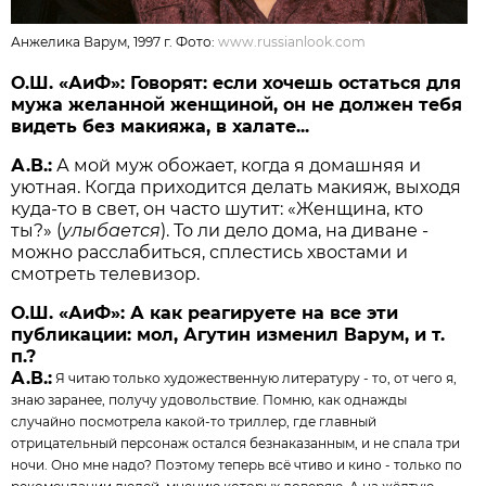
Анжелика Варум, 1997 г. Фото:
www.russianlook.com
О.Ш. «АиФ»: Говорят: если хочешь остаться для
мужа желанной женщиной, он не должен тебя
видеть без макияжа, в халате...
А.В.:
А мой муж обожает, когда я домашняя и
уютная. Когда приходится делать макияж, выходя
куда-то в свет, он часто шутит: «Женщина, кто
ты?» (
улыбается
). То ли дело дома, на диване -
можно расслабиться, сплестись хвостами и
смотреть телевизор.
О.Ш. «АиФ»: А как реагируете на все эти
публикации: мол, Агутин изменил Варум, и т.
п.?
А.В.:
Я читаю только художест­венную литературу - то, от чего я,
знаю заранее, получу удовольствие. Помню, как однажды
случайно посмотрела какой-то триллер, где главный
отрицательный персонаж остался безнаказанным, и не спала три
ночи. Оно мне надо? Поэтому теперь всё чтиво и кино - только по