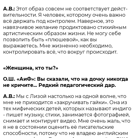
А.В.:
Этот образ совсем не соответствует дейст­
вительности. Я человек, которому очень важно
всё держать под контролем. Наверное, это
навязчивое желание продиктовано стихийным
артистическим образом жизни. Не могу себе
позволить быть «плюшевой», как вы
выражаетесь. Мне жизненно необходимо,
контролировать всё, что вокруг происходит.
«Женщина, кто ты?»
О.Ш. «АиФ»: Вы сказали, что на дочку никогда
не кричите... Редкий педаго­гический дар.
А.В.:
Мы с Лизой настолько на одной волне, что
мне не приходится «закручивать гайки». Она из
тех мифических детей, которых называют индиго
- пишет музыку, стихи, занимается фото­графией,
снимает и монтирует видео. Мне очень жаль, что
я не в состоянии оценить её писательские
способности, потому что не владею английским