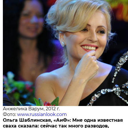
Анжелика Варум, 2012 г.
Фото:
www.russianlook.com
Ольга Шаблинская, «АиФ»: Мне одна известная
сваха сказала: сейчас так много разводов,