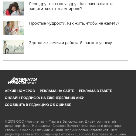
Если друг оказался вдруг. Как распознать и
защититься от «вампиров»?
Простые мудрости. Как жить, чтобы не жалеть?
Здоровье, семья и работа. 8 шагов к успеху
AIF.BY
АРХИВ НОМЕРОВ
РЕКЛАМА НА САЙТЕ
РЕКЛАМА В ГАЗЕТЕ
ОНЛАЙН-ПОДПИСКА НА ЕЖЕНЕДЕЛЬНИК АИФ
СООБЩИТЬ В РЕДАКЦИЮ ОБ ОШИБКЕ
© 2019 ООО «Аргументы и Факты в Белоруссии». Директор, главный
редактор: Игорь Николаевич Соколов. Заместители главного редактора:
Евгений Юрьевич Олейник и Юлия Владимировна Тельтевская. Шеф-
редактор сайта aif.by: Владимир Петрович Шарпило. Все права защищены.