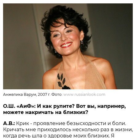
Анжелика Варум, 2007 г. Фото:
www.russianlook.com
О.Ш. «АиФ»: И как рулите? Вот вы, например,
можете накричать на близких?
А.В.:
Крик - проявление безысход­ности и боли.
Кричать мне приходилось несколько раз в жизни,
когда речь шла о здоровье моих близких. Я