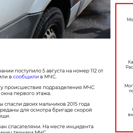
Мо
Ка
Рас
ании поступило 5 августа на номер 112 от
или в
сообщили
в МЧС.
Мог
у происшествия подразделения МЧС
п
окна первого этажа.
ы спасли двоих мальчиков 2015 года
реданы для осмотра бригаде скорой
вн
ощи.
ан спасателями. На месте инцидента
иниц техники МЧС.