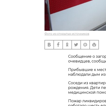
Фото из открытых источников
Сообщение о загор
очевидцев, сообщ
Прибывшие к мест
наблюдали дым из 
Соседи из квартир
рождения. Дети пе
медицинской пом
Пожар ликвидиров
работало шесть ед