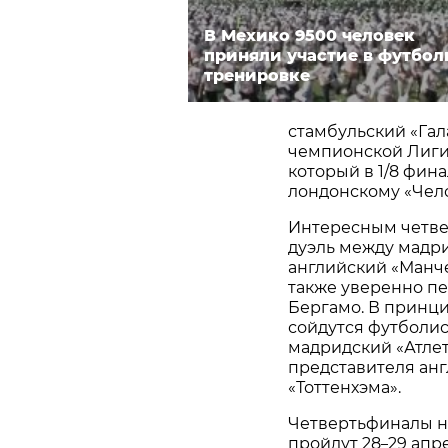
В Мехико 9500 человек
приняли участие в футбол
тренировке
стамбульский «Гал
чемпионской Лиги
который в 1/8 фин
лондонскому «Челс
Интересным четве
дуэль между мадр
английский «Манче
также уверенно пе
Бергамо. В принц
сойдутся футболис
мадридский «Атлет
представителя ан
«Тоттенхэма».
Четвертьфиналы н
пройдут 28
29 апр
–