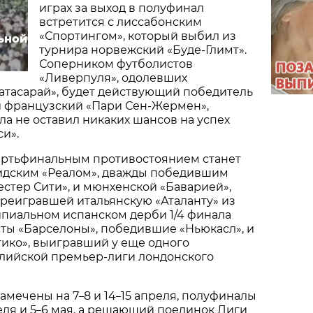
играх за выход в полуфинал
встретится с лиссабонским
«Спортингом», который выбил из
ьной
турнира норвежский «Буде-Глимт».
Соперником футболистов
«Ливерпуля», одолевших
атасарай», будет действующий победитель
 французский «Пари Сен-Жермен»,
ала не оставил никаких шансов на успех
и».
ртьфинальным противостоянием станет
идским «Реалом», дважды победившим
стер Сити», и мюнхенской «Баварией»,
реигравшей итальянскую «Аталанту» из
ипиальном испанском дерби 1/4 финала
ты «Барселоны», победившие «Ньюкасл», и
ико», выигравший у еще одного
глийской премьер-лиги лондонского
амечены на 7
8 и 14
15 апреля, полуфиналы
–
–
еля и 5
6 мая, а решающий поединок Лиги
–