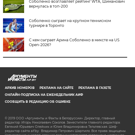
Соболенко возглавляет рейтинг WTA, Шиманович
вернулась в топ-200
Соболенко сыграет на крупном теннисном
турнире в Торонто
С кем сыграет Арина Соболенко в миксте на US
Open-2026?
AIF.BY
АРХИВ НОМЕРОВ
РЕКЛАМА НА САЙТЕ
РЕКЛАМА В ГАЗЕТЕ
ОНЛАЙН-ПОДПИСКА НА ЕЖЕНЕДЕЛЬНИК АИФ
СООБЩИТЬ В РЕДАКЦИЮ ОБ ОШИБКЕ
© 2019 ООО «Аргументы и Факты в Белоруссии». Директор, главный
редактор: Игорь Николаевич Соколов. Заместители главного редактора:
Евгений Юрьевич Олейник и Юлия Владимировна Тельтевская. Шеф-
редактор сайта aif.by: Владимир Петрович Шарпило. Все права защищены.