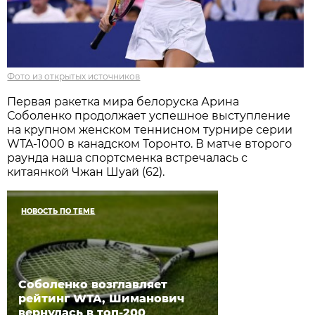
Фото из открытых источников
Первая ракетка мира белоруска Арина
Соболенко продолжает успешное выступление
на крупном женском теннисном турнире серии
WTA-1000 в канадском Торонто. В матче второго
раунда наша спортсменка встречалась с
китаянкой Чжан Шуай (62).
НОВОСТЬ ПО ТЕМЕ
Соболенко возглавляет
рейтинг WTA, Шиманович
вернулась в топ-200